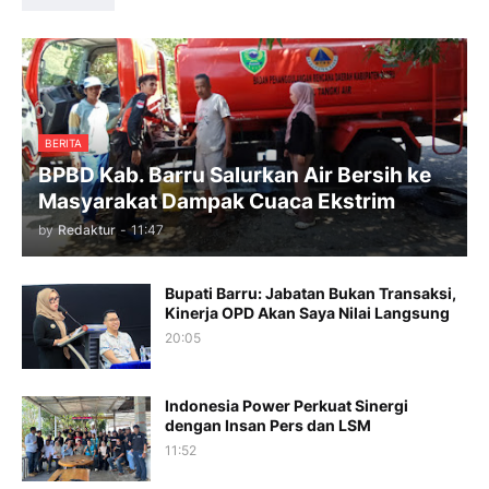
BERITA
BPBD Kab. Barru Salurkan Air Bersih ke
Masyarakat Dampak Cuaca Ekstrim
by
Redaktur
-
11:47
Bupati Barru: Jabatan Bukan Transaksi,
Kinerja OPD Akan Saya Nilai Langsung
20:05
Indonesia Power Perkuat Sinergi
dengan Insan Pers dan LSM
11:52