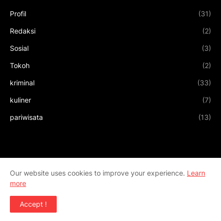
Profil
(31)
Redaksi
(2)
Sosial
(3)
Tokoh
(2)
kriminal
(33)
kuliner
(7)
pariwisata
(13)
Our website uses cookies to improve your experience.
Learn
more
Accept !
Design by
Templateify