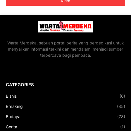
Warta Merdeka, sebuah portal berita yang berdedikasi untuk
menyajikan informasi terkini dan mendalam, menjadi sumber
terpercaya bagi pembaca.
CATEGORIES
Bisnis
(6)
Breaking
(85)
Budaya
(78)
Cerita
(1)