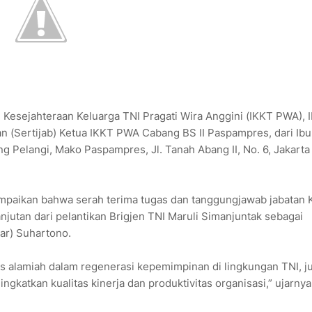
 Kesejahteraan Keluarga TNI Pragati Wira Anggini (IKKT PWA), 
 (Sertijab) Ketua IKKT PWA Cabang BS II Paspampres, dari Ibu
g Pelangi, Mako Paspampres, Jl. Tanah Abang II, No. 6, Jakarta
paikan bahwa serah terima tugas dan tanggungjawab jabatan 
tan dari pelantikan Brigjen TNI Maruli Simanjuntak sebagai
r) Suhartono.
es alamiah dalam regenerasi kepemimpinan di lingkungan TNI, j
katkan kualitas kinerja dan produktivitas organisasi,” ujarnya