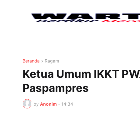
Beranda
Ragam
Ketua Umum IKKT PWA
Paspampres
by
Anonim
-
14:34