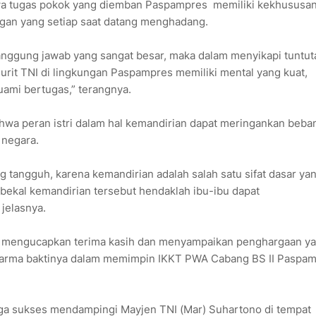
wa tugas pokok yang diemban Paspampres memiliki kekhususa
ngan yang setiap saat datang menghadang.
anggung jawab yang sangat besar, maka dalam menyikapi tuntut
jurit TNI di lingkungan Paspampres memiliki mental yang kuat,
uami bertugas,” terangnya.
ahwa peran istri dalam hal kemandirian dapat meringankan beba
 negara.
ng tangguh, karena kemandirian adalah salah satu sifat dasar ya
erbekal kemandirian tersebut hendaklah ibu-ibu dapat
jelasnya.
to mengucapkan terima kasih dan menyampaikan penghargaan y
dharma baktinya dalam memimpin IKKT PWA Cabang BS II Paspa
uga sukses mendampingi Mayjen TNI (Mar) Suhartono di tempat