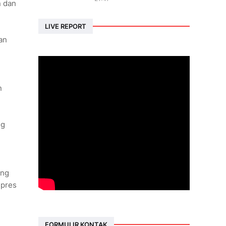
n dan
LIVE REPORT
an
n
ng
ang
mpres
FORMULIR KONTAK