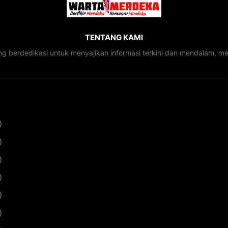
TENTANG KAMI
ng berdedikasi untuk menyajikan informasi terkini dan mendalam, 
)
)
)
)
)
)