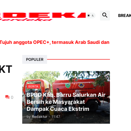
BREA
 anggota OPEC+, termasuk Arab Saudi dan Rusia, akan m
POPULER
KKT
BERITA
BPBD Kab. Barru Salurkan Air
0
Bersih ke Masyarakat
Dampak Cuaca Ekstrim
by
Redaktur
-
11:47