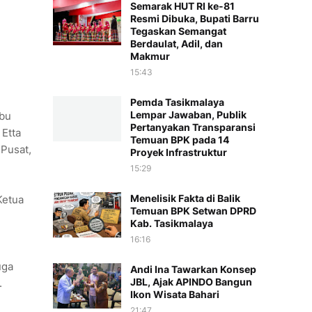
Semarak HUT RI ke-81
Resmi Dibuka, Bupati Barru
Tegaskan Semangat
Berdaulat, Adil, dan
Makmur
15:43
Pemda Tasikmalaya
Lempar Jawaban, Publik
Ibu
Pertanyakan Transparansi
 Etta
Temuan BPK pada 14
 Pusat,
Proyek Infrastruktur
15:29
Menelisik Fakta di Balik
Ketua
Temuan BPK Setwan DPRD
Kab. Tasikmalaya
16:16
uga
Andi Ina Tawarkan Konsep
JBL, Ajak APINDO Bangun
.
Ikon Wisata Bahari
21:47