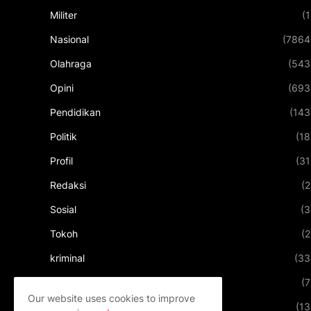
Militer
(1
Nasional
(7864
Olahraga
(543
Opini
(693
Pendidikan
(143
Politik
(18
Profil
(31
Redaksi
(2
Sosial
(3
Tokoh
(2
kriminal
(33
kuliner
(7
Our website uses cookies to improve
pariwisata
(13