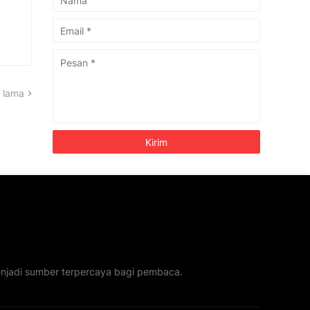
 lama
menjadi sumber terpercaya bagi pembaca.