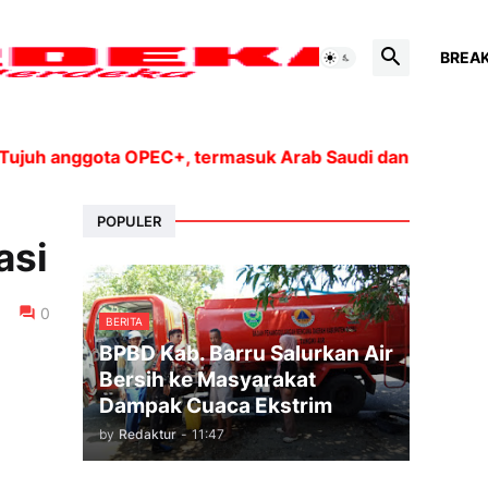
BREA
 anggota OPEC+, termasuk Arab Saudi dan Rusia, akan m
POPULER
asi
0
BERITA
BPBD Kab. Barru Salurkan Air
Bersih ke Masyarakat
Dampak Cuaca Ekstrim
by
Redaktur
-
11:47