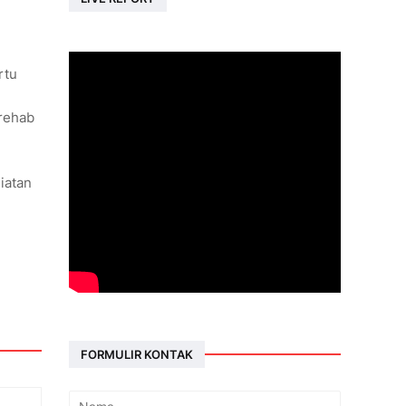
rtu
 rehab
iatan
FORMULIR KONTAK