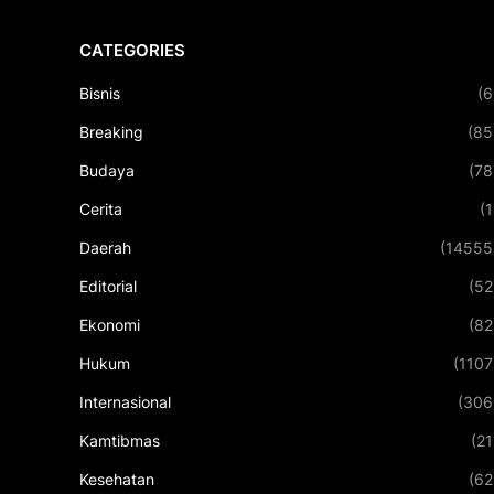
CATEGORIES
Bisnis
(6
Breaking
(85
Budaya
(78
Cerita
(1
Daerah
(14555
Editorial
(52
Ekonomi
(82
Hukum
(1107
Internasional
(306
Kamtibmas
(21
Kesehatan
(62