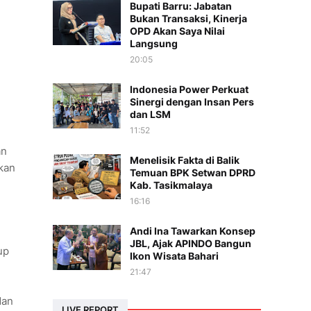
Bupati Barru: Jabatan
Bukan Transaksi, Kinerja
OPD Akan Saya Nilai
Langsung
20:05
Indonesia Power Perkuat
Sinergi dengan Insan Pers
dan LSM
11:52
an
Menelisik Fakta di Balik
hkan
Temuan BPK Setwan DPRD
Kab. Tasikmalaya
16:16
Andi Ina Tawarkan Konsep
JBL, Ajak APINDO Bangun
up
Ikon Wisata Bahari
21:47
dan
LIVE REPORT