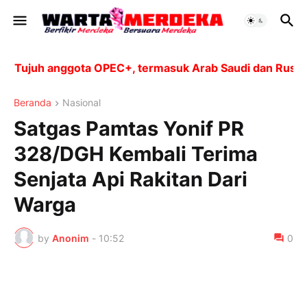
Tujuh anggota OPEC+, termasuk Arab Saudi dan Rusia, ak
Beranda
Nasional
Satgas Pamtas Yonif PR
328/DGH Kembali Terima
Senjata Api Rakitan Dari
Warga
by
Anonim
-
10:52
0