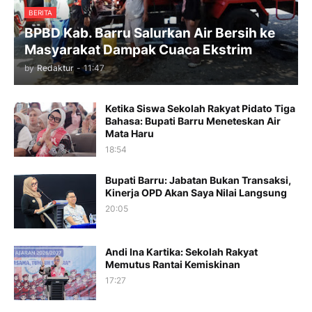
BERITA
BPBD Kab. Barru Salurkan Air Bersih ke
Masyarakat Dampak Cuaca Ekstrim
by
Redaktur
-
11:47
Ketika Siswa Sekolah Rakyat Pidato Tiga
Bahasa: Bupati Barru Meneteskan Air
Mata Haru
18:54
Bupati Barru: Jabatan Bukan Transaksi,
Kinerja OPD Akan Saya Nilai Langsung
20:05
Andi Ina Kartika: Sekolah Rakyat
Memutus Rantai Kemiskinan
17:27