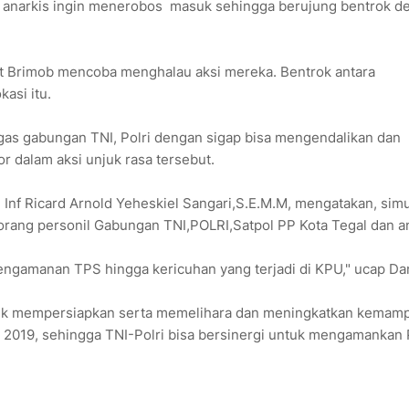
t anarkis ingin menerobos masuk sehingga berujung bentrok d
at Brimob mencoba menghalau aksi mereka. Bentrok antara
asi itu.
ugas gabungan TNI, Polri dengan sigap bisa mengendalikan dan
 dalam aksi unjuk rasa tersebut.
Inf Ricard Arnold Yeheskiel Sangari,S.E.M.M, mengatakan, simu
0 orang personil Gabungan TNI,POLRI,Satpol PP Kota Tegal dan 
pengamanan TPS hingga kericuhan yang terjadi di KPU," ucap Da
 untuk mempersiapkan serta memelihara dan meningkatkan kemam
 2019, sehingga TNI-Polri bisa bersinergi untuk mengamankan