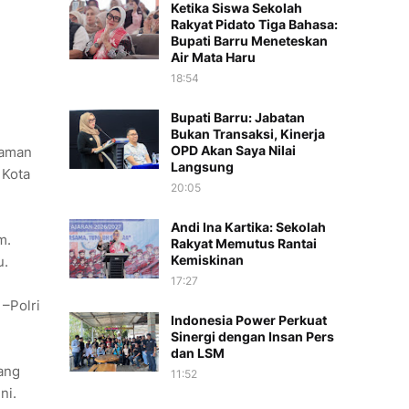
Ketika Siswa Sekolah
Rakyat Pidato Tiga Bahasa:
Bupati Barru Meneteskan
Air Mata Haru
18:54
Bupati Barru: Jabatan
Bukan Transaksi, Kinerja
OPD Akan Saya Nilai
gaman
Langsung
 Kota
20:05
Andi Ina Kartika: Sekolah
m.
Rakyat Memutus Rantai
Kemiskinan
u.
17:27
 –Polri
Indonesia Power Perkuat
Sinergi dengan Insan Pers
dan LSM
ang
11:52
ni.