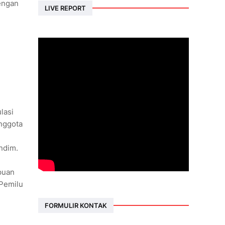
engan
LIVE REPORT
lasi
anggota
ndim.
puan
 Pemilu
FORMULIR KONTAK