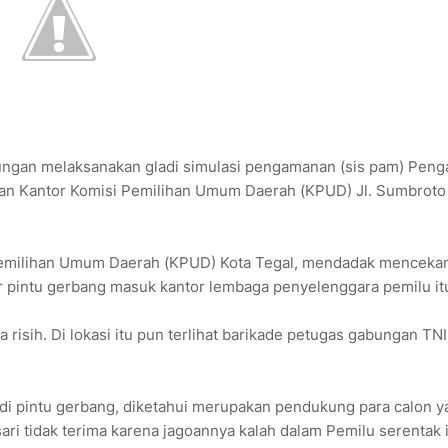
bungan melaksanakan gladi simulasi pengamanan (sis pam) Pen
man Kantor Komisi Pemilihan Umum Daerah (KPUD) Jl. Sumbroto
 Pemilihan Umum Daerah (KPUD) Kota Tegal, mendadak menceka
tar pintu gerbang masuk kantor lembaga penyelenggara pemilu it
risih. Di lokasi itu pun terlihat barikade petugas gabungan TNI
 di pintu gerbang, diketahui merupakan pendukung para calon y
ri tidak terima karena jagoannya kalah dalam Pemilu serentak i