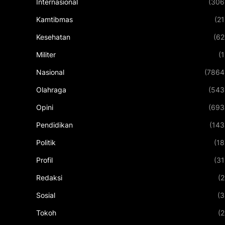
Internasional
(306
Kamtibmas
(21
Kesehatan
(62
Militer
(1
Nasional
(7864
Olahraga
(543
Opini
(693
Pendidikan
(143
Politik
(18
Profil
(31
Redaksi
(2
Sosial
(3
Tokoh
(2