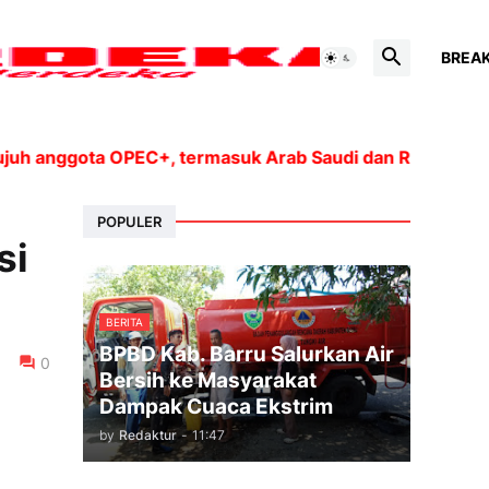
BREA
 anggota OPEC+, termasuk Arab Saudi dan Rusia, akan m
POPULER
si
BERITA
BPBD Kab. Barru Salurkan Air
0
Bersih ke Masyarakat
Dampak Cuaca Ekstrim
by
Redaktur
-
11:47