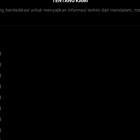
TENTANG KAMI
ng berdedikasi untuk menyajikan informasi terkini dan mendalam, 
)
)
)
)
)
)
)
)