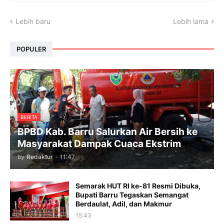
Lebih baru
Lebih lama
POPULER
BERITA
BPBD Kab. Barru Salurkan Air Bersih ke
Masyarakat Dampak Cuaca Ekstrim
by
Redaktur
-
11:47
Semarak HUT RI ke-81 Resmi Dibuka,
Bupati Barru Tegaskan Semangat
Berdaulat, Adil, dan Makmur
15:43