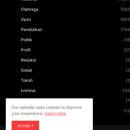
Olahraga
(543
Opini
(693
Pendidikan
(143
Politik
(18
Profil
(31
Redaksi
(2
Sosial
(3
Tokoh
(2
kriminal
(33
kuliner
(7
Our website uses cookies to improve
pariwisata
(13
your experience.
Learn more
Accept !