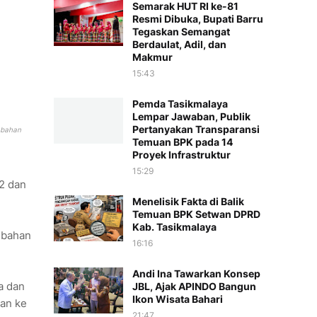
Semarak HUT RI ke-81
Resmi Dibuka, Bupati Barru
Tegaskan Semangat
Berdaulat, Adil, dan
Makmur
15:43
Pemda Tasikmalaya
Lempar Jawaban, Publik
Pertanyakan Transparansi
 bahan
Temuan BPK pada 14
Proyek Infrastruktur
15:29
2 dan
Menelisik Fakta di Balik
Temuan BPK Setwan DPRD
Kab. Tasikmalaya
 bahan
16:16
Andi Ina Tawarkan Konsep
a dan
JBL, Ajak APINDO Bangun
Ikon Wisata Bahari
gan ke
21:47