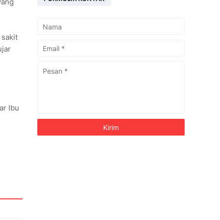
yang
 sakit
ujar
ar Ibu