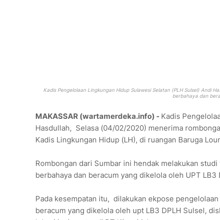
Kadis Pengelolaan Lingkungan Hidup Sulawesi Selatan (PLH Sulsel) Andi 
berbahaya dan bera
MAKASSAR (wartamerdeka.info) -
Kadis Pengelolaa
Hasdullah, Selasa (04/02/2020) menerima rombongan
Kadis Lingkungan Hidup (LH), di ruangan Baruga Lou
Rombongan dari Sumbar ini hendak melakukan studi 
berbahaya dan beracum yang dikelola oleh UPT LB3 
Pada kesempatan itu, dilakukan ekpose pengelolaan
beracum yang dikelola oleh upt LB3 DPLH Sulsel, d