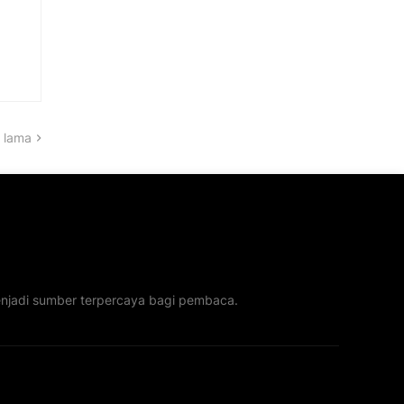
 lama
menjadi sumber terpercaya bagi pembaca.