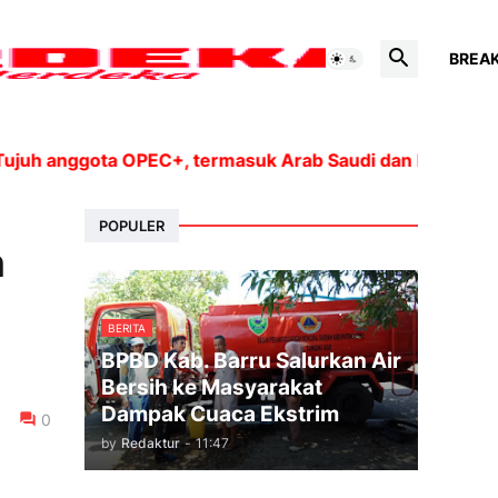
BREA
anggota OPEC+, termasuk Arab Saudi dan Rusia, akan me
POPULER
n
BERITA
BPBD Kab. Barru Salurkan Air
Bersih ke Masyarakat
Dampak Cuaca Ekstrim
0
by
Redaktur
-
11:47