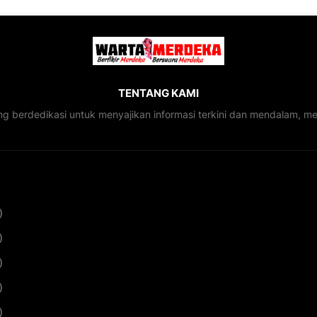
TENTANG KAMI
ng berdedikasi untuk menyajikan informasi terkini dan mendalam, 
)
)
)
)
)