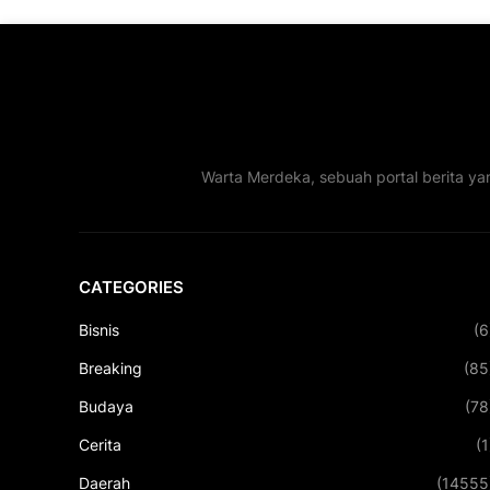
Warta Merdeka, sebuah portal berita ya
CATEGORIES
Bisnis
(6
Breaking
(85
Budaya
(78
Cerita
(1
Daerah
(14555