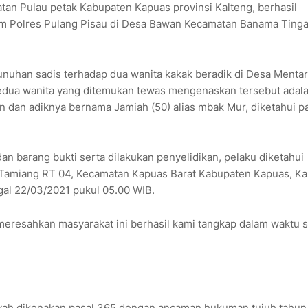
tan Pulau petak Kabupaten Kapuas provinsi Kalteng, berhasil
im Polres Pulang Pisau di Desa Bawan Kecamatan Banama Ting
unuhan sadis terhadap dua wanita kakak beradik di Desa Mentar
Kedua wanita yang ditemukan tewas mengenaskan tersebut adal
n dan adiknya bernama Jamiah (50) alias mbak Mur, diketahui p
an barang bukti serta dilakukan penyelidikan, pelaku diketahui
Tamiang RT 04, Kecamatan Kapuas Barat Kabupaten Kapuas, Ka
ggal 22/03/2021 pukul 05.00 WIB.
 meresahkan masyarakat ini berhasil kami tangkap dalam waktu 
syah dikenakan pasal 365 dengan ancaman hukuman tujuh tahun