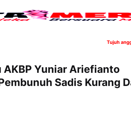
Tujuh anggota O
 AKBP Yuniar Ariefianto
p Pembunuh Sadis Kurang D