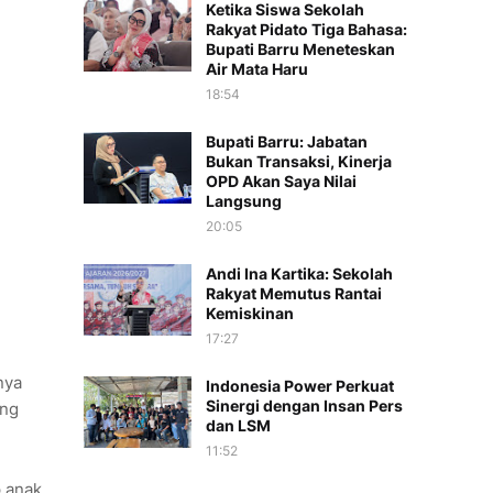
Ketika Siswa Sekolah
Rakyat Pidato Tiga Bahasa:
Bupati Barru Meneteskan
Air Mata Haru
18:54
Bupati Barru: Jabatan
Bukan Transaksi, Kinerja
OPD Akan Saya Nilai
Langsung
20:05
Andi Ina Kartika: Sekolah
Rakyat Memutus Rantai
Kemiskinan
17:27
nya
Indonesia Power Perkuat
Sinergi dengan Insan Pers
ang
dan LSM
11:52
p anak