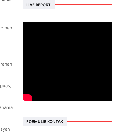
LIVE REPORT
mpinan
arahan
apuas,
Banama
FORMULIR KONTAK
nsyah