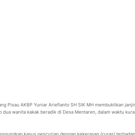
ang Pisau AKBP Yuniar Ariefianto SH SIK MH membuktikan janji
dua wanita kakak beradik di Desa Mentaren, dalam waktu kur
 mengungkap kasus pencurian dengan kekerasan (curas) terhada