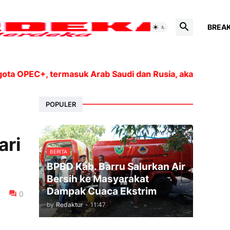
BREA
PEC+, termasuk Arab Saudi dan Rusia, akan meningkatkan
POPULER
ari
BERITA
BPBD Kab. Barru Salurkan Air
Bersih ke Masyarakat
Dampak Cuaca Ekstrim
0
by
Redaktur
-
11:47