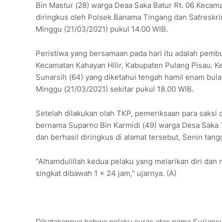
Bin Mastur (28) warga Deaa Saka Batur Rt. 06 Kecama
diringkus oleh Polsek Banama Tingang dan Satreskr
Minggu (21/03/2021) pukul 14.00 WIB.
Peristiwa yang bersamaan pada hari itu adalah pemb
Kecamatan Kahayan Hilir, Kabupaten Pulang Pisau. 
Sunarsih (64) yang diketahui tengah hamil enam bula
Minggu (21/03/2021) sekitar pukul 18.00 WIB.
Setelah dilakukan olah TKP, pemeriksaan para saksi d
bernama Suparno Bin Karmidi (49) warga Desa Saka 
dan berhasil diringkus di alamat tersebut, Senin tan
"Alhamdulillah kedua pelaku yang melarikan diri dan
singkat dibawah 1 x 24 jam," ujarnya. (A)
Dikatakannya bahwa pelaku curas atas nama Surian