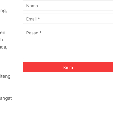
ang,
en,
ah
ada,
lteng
sangat