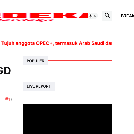
BREA
h anggota OPEC+, termasuk Arab Saudi dan Rusia, akan 
POPULER
IGD
LIVE REPORT
0