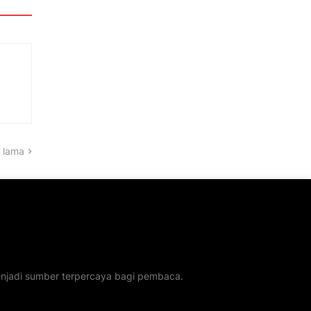
 lama
menjadi sumber terpercaya bagi pembaca.