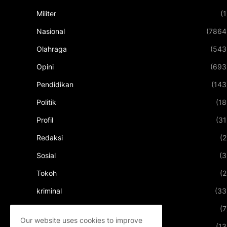
Militer
(1
Nasional
(7864
Olahraga
(543
Opini
(693
Pendidikan
(143
Politik
(18
Profil
(31
Redaksi
(2
Sosial
(3
Tokoh
(2
kriminal
(33
kuliner
(7
Our website uses cookies to improve
pariwisata
(13