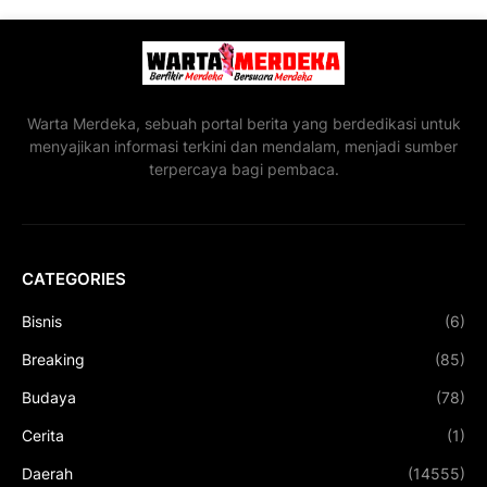
Warta Merdeka, sebuah portal berita yang berdedikasi untuk
menyajikan informasi terkini dan mendalam, menjadi sumber
terpercaya bagi pembaca.
CATEGORIES
Bisnis
(6)
Breaking
(85)
Budaya
(78)
Cerita
(1)
Daerah
(14555)