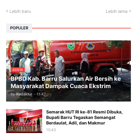
Lebih baru
Lebih lama
POPULER
BERITA
BPBD Kab. Barru Salurkan Air Bersih ke
Masyarakat Dampak Cuaca Ekstrim
by
Redaktur
-
11:47
Semarak HUT RI ke-81 Resmi Dibuka,
Bupati Barru Tegaskan Semangat
Berdaulat, Adil, dan Makmur
15:43