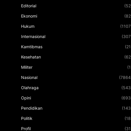
Editorial
(52
Ekonomi
(82
Hukum
(1107
Internasional
(307
Kamtibmas
(21
Kesehatan
(62
Militer
(1
Nasional
(7864
Olahraga
(543
Opini
(693
Pendidikan
(143
Politik
(18
Profil
(31