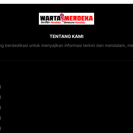
TENTANG KAMI
ng berdedikasi untuk menyajikan informasi terkini dan mendalam, 
)
)
)
)
)