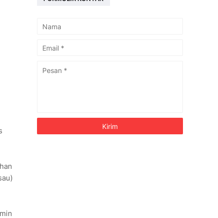
s
ahan
sau)
smin