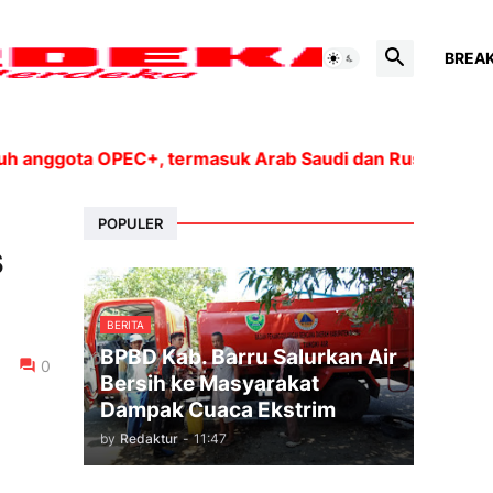
BREA
ggota OPEC+, termasuk Arab Saudi dan Rusia, akan menin
POPULER
s
BERITA
BPBD Kab. Barru Salurkan Air
0
Bersih ke Masyarakat
Dampak Cuaca Ekstrim
by
Redaktur
-
11:47