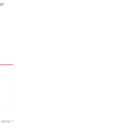
it
 lama