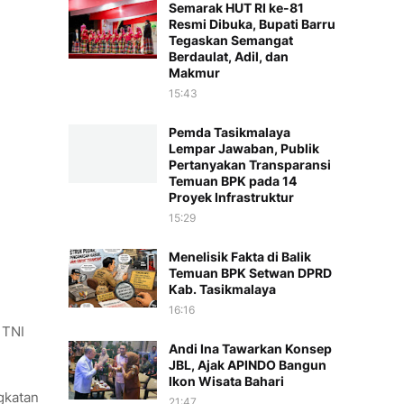
Semarak HUT RI ke-81
Resmi Dibuka, Bupati Barru
Tegaskan Semangat
Berdaulat, Adil, dan
Makmur
15:43
Pemda Tasikmalaya
Lempar Jawaban, Publik
Pertanyakan Transparansi
Temuan BPK pada 14
Proyek Infrastruktur
15:29
Menelisik Fakta di Balik
Temuan BPK Setwan DPRD
Kab. Tasikmalaya
16:16
 TNI
Andi Ina Tawarkan Konsep
JBL, Ajak APINDO Bangun
Ikon Wisata Bahari
gkatan
21:47