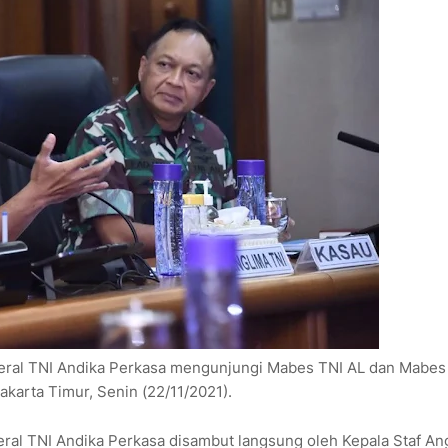
eral TNI Andika Perkasa mengunjungi Mabes TNI AL dan Mabes
karta Timur, Senin (22/11/2021).
ral TNI Andika Perkasa disambut langsung oleh Kepala Staf An