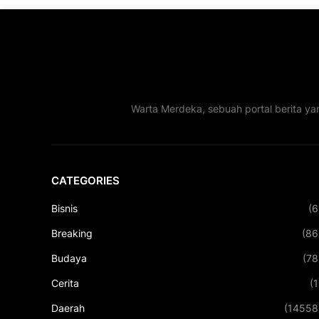
Warta Merdeka, sebuah portal berita ya
CATEGORIES
Bisnis
(6
Breaking
(86
Budaya
(78
Cerita
(1
Daerah
(14558