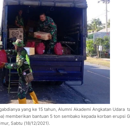
abdianya yang ke 15 tahun, Alumni Akademi Angkatan Udara t
ipa) memberikan bantuan 5 ton sembako kepada korban erupsi 
mur, Sabtu (18/12/2021).