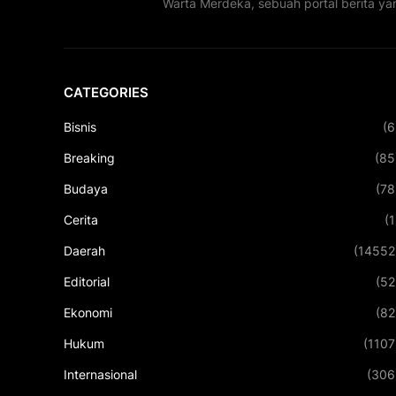
Warta Merdeka, sebuah portal berita ya
CATEGORIES
Bisnis
(6
Breaking
(85
Budaya
(78
Cerita
(1
Daerah
(14552
Editorial
(52
Ekonomi
(82
Hukum
(1107
Internasional
(306