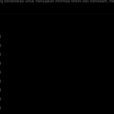
ng berdedikasi untuk menyajikan informasi terkini dan mendalam, 
)
)
)
)
)
)
)
)
)