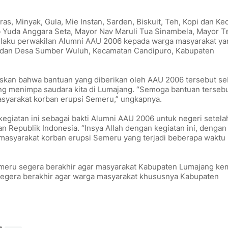
as, Minyak, Gula, Mie Instan, Sarden, Biskuit, Teh, Kopi dan Ke
b Yuda Anggara Seta, Mayor Nav Maruli Tua Sinambela, Mayor T
elaku perwakilan Alumni AAU 2006 kepada warga masyarakat ya
 dan Desa Sumber Wuluh, Kecamatan Candipuro, Kabupaten
kan bahwa bantuan yang diberikan oleh AAU 2006 tersebut se
ang menimpa saudara kita di Lumajang. “Semoga bantuan terseb
syarakat korban erupsi Semeru,” ungkapnya.
giatan ini sebagai bakti Alumni AAU 2006 untuk negeri setela
Republik Indonesia. “Insya Allah dengan kegiatan ini, dengan 
masyarakat korban erupsi Semeru yang terjadi beberapa waktu l
meru segera berakhir agar masyarakat Kabupaten Lumajang ke
 segera berakhir agar warga masyarakat khususnya Kabupaten