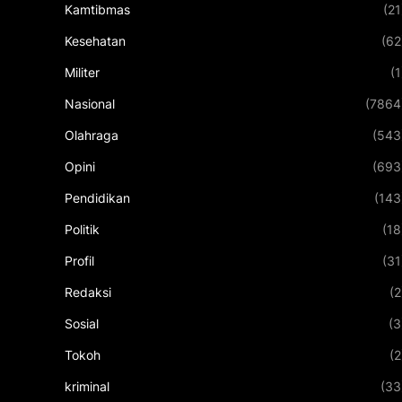
Kamtibmas
(21
Kesehatan
(62
Militer
(1
Nasional
(7864
Olahraga
(543
Opini
(693
Pendidikan
(143
Politik
(18
Profil
(31
Redaksi
(2
Sosial
(3
Tokoh
(2
kriminal
(33