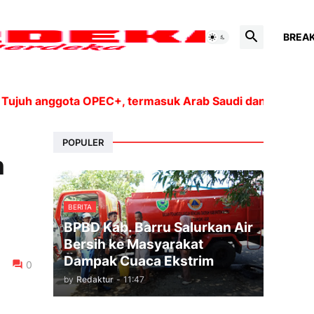
BREA
 anggota OPEC+, termasuk Arab Saudi dan Rusia, akan m
POPULER
n
BERITA
BPBD Kab. Barru Salurkan Air
Bersih ke Masyarakat
Dampak Cuaca Ekstrim
0
by
Redaktur
-
11:47