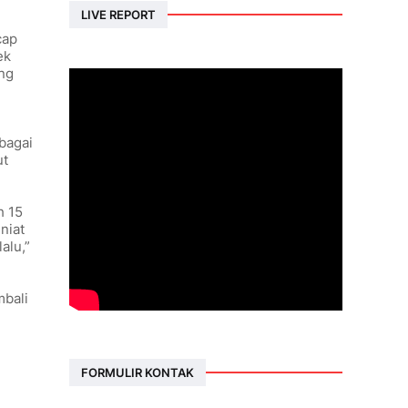
LIVE REPORT
cap
ek
ng
bagai
ut
h 15
niat
alu,”
mbali
FORMULIR KONTAK