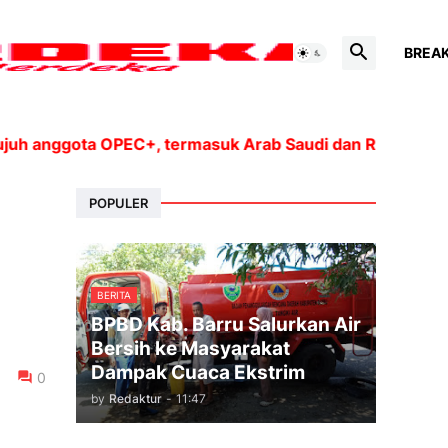
BREA
gota OPEC+, termasuk Arab Saudi dan Rusia, akan menin
POPULER
BERITA
BPBD Kab. Barru Salurkan Air
Bersih ke Masyarakat
Dampak Cuaca Ekstrim
0
by
Redaktur
-
11:47