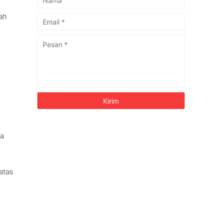
ah
h
ta
 atas