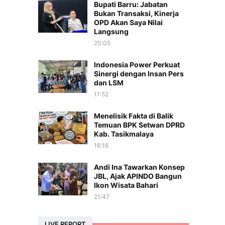
Bupati Barru: Jabatan
Bukan Transaksi, Kinerja
OPD Akan Saya Nilai
Langsung
20:05
Indonesia Power Perkuat
Sinergi dengan Insan Pers
dan LSM
11:52
Menelisik Fakta di Balik
Temuan BPK Setwan DPRD
Kab. Tasikmalaya
16:16
Andi Ina Tawarkan Konsep
JBL, Ajak APINDO Bangun
Ikon Wisata Bahari
21:47
LIVE REPORT