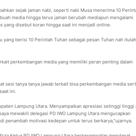
bahkan sejak jaman nabi, seperti nabi Musa menerima 10 Perint
 sebuah media hingga terus jaman berubah mediapun mengalami
s yang disebut koran hingga saat ini menjadi online.
 yang berisi 10 Perintah Tuhan sebagai pesan Tuhan nah itula
erkait perkembangan media yang memiliki peran penting dalam
aat sesi tanya tanya jawab terkait bisa perkembangan media ser
aat ini.
paten Lampung Utara. Menyampaikan apresiasi setinggi tinggi
aya mewakili delegasi PD IWO Lampung Utara mengucapkan
di penambah motivasi kedepan untuk terus berkarya,"ujarnya.
Mirza Ketua PD IWO Lampung Utara berkesempatan mendapat