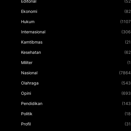
Editorial
(52
Ekonomi
(82
Hukum
(1107
Internasional
(306
Kamtibmas
(21
Kesehatan
(62
Militer
(1
Nasional
(7864
Olahraga
(543
Opini
(693
Pendidikan
(143
Politik
(18
Profil
(31