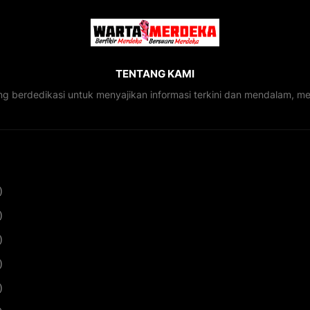
TENTANG KAMI
ng berdedikasi untuk menyajikan informasi terkini dan mendalam, 
)
)
)
)
)