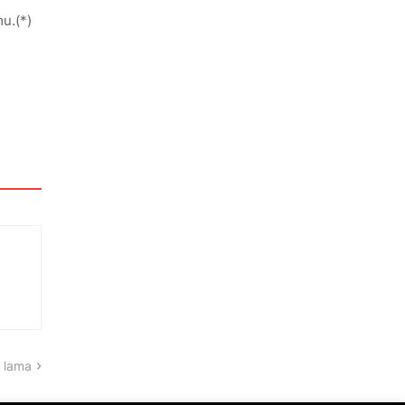
u.(*)
 lama