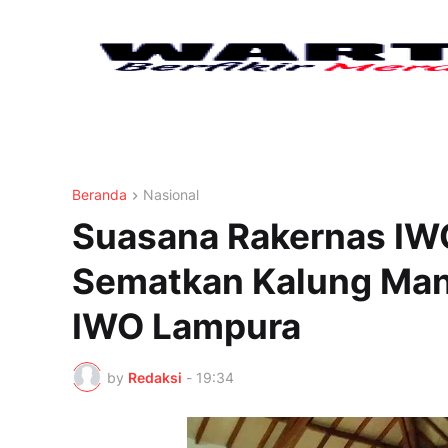
Beranda
Nasional
Suasana Rakernas IW
Sematkan Kalung Man
IWO Lampura
by
Redaksi
-
19:34