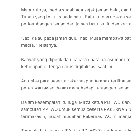
Menurutnya, media sudah ada sejak jaman batu, dan 
Tuhan yang tertulis pada batu. Batu itu merupakan
perkembangan jaman dari jaman batu, kulit, dan kerta
”Jadi kalau pada jaman dulu, nabi Musa membawa batu
media, ” jelasnya.
Banyak yang dipetik dari paparan para narasumber t
kehidupan di tengah arus digitalisasi saat ini.
Antusias para peserta rakernaspun tampak terlihat s
peran wartawan dalam menghadapi tantangan jaman s
Dalam kesempatan itu juga, Mirza ketua PD-IWO Kabu
sambutan PP IWO untuk semua peserta RAKERNAS "s
terimakasih, mudah mudahan Rakernas IWO ini menja
Tampak dari seluruh PW dan PD IWO Se-Indonesia, 