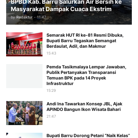
BPBD Kab. Barru Salurkan Air Bersih ke
Masyarakat Dampak Cuaca Ekstrim
by
Redaktur
-
11:47
Semarak HUT RI ke-81 Resmi Dibuka,
Bupati Barru Tegaskan Semangat
Berdaulat, Adil, dan Makmur
15:43
Pemda Tasikmalaya Lempar Jawaban,
Publik Pertanyakan Transparansi
Temuan BPK pada 14 Proyek
Infrastruktur
15:29
Andi Ina Tawarkan Konsep JBL, Ajak
APINDO Bangun Ikon Wisata Bahari
21:47
Bupati Barru Dorong Petani “Naik Kelas”