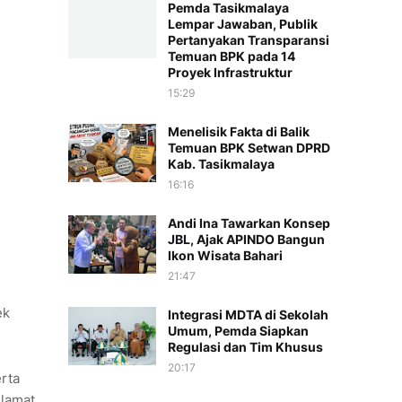
Pemda Tasikmalaya
Lempar Jawaban, Publik
Pertanyakan Transparansi
Temuan BPK pada 14
Proyek Infrastruktur
15:29
Menelisik Fakta di Balik
Temuan BPK Setwan DPRD
Kab. Tasikmalaya
16:16
Andi Ina Tawarkan Konsep
JBL, Ajak APINDO Bangun
Ikon Wisata Bahari
21:47
ek
Integrasi MDTA di Sekolah
Umum, Pemda Siapkan
Regulasi dan Tim Khusus
20:17
rta
elamat