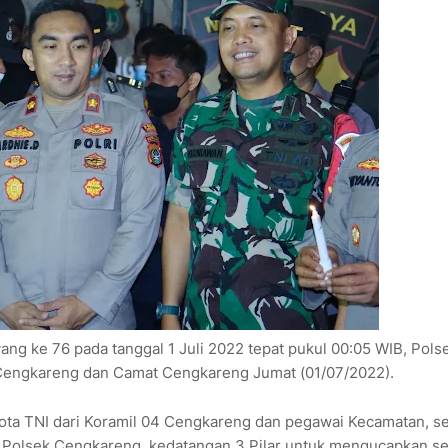
ng ke 76 pada tanggal 1 Juli 2022 tepat pukul 00:05 WIB, Pols
Cengkareng dan Camat Cengkareng Jumat (01/07/2022).
a TNI dari Koramil 04 Cengkareng dan pegawai Kecamatan, se
 Polsek Cengkareng, kedatangan 3 Pilar untuk mengucapkan s