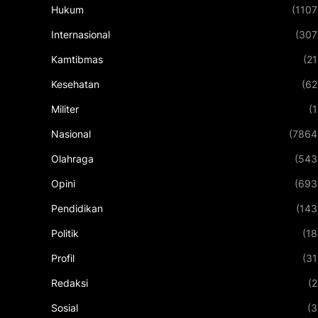
Hukum
(1107
Internasional
(307
Kamtibmas
(21
Kesehatan
(62
Militer
(1
Nasional
(7864
Olahraga
(543
Opini
(693
Pendidikan
(143
Politik
(18
Profil
(31
Redaksi
(2
Sosial
(3