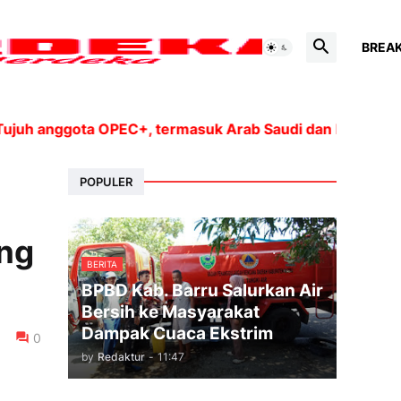
BREA
anggota OPEC+, termasuk Arab Saudi dan Rusia, akan me
POPULER
eng
BERITA
BPBD Kab. Barru Salurkan Air
Bersih ke Masyarakat
Dampak Cuaca Ekstrim
0
by
Redaktur
-
11:47