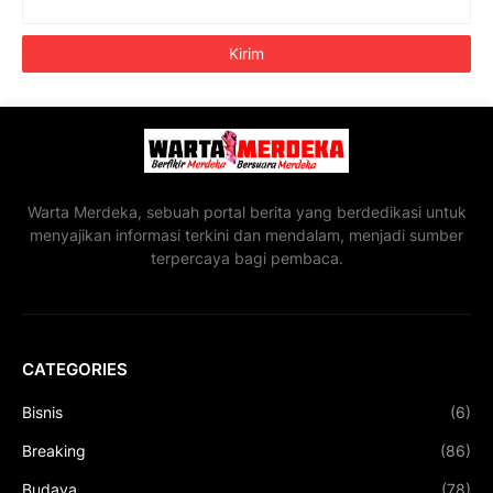
Warta Merdeka, sebuah portal berita yang berdedikasi untuk
menyajikan informasi terkini dan mendalam, menjadi sumber
terpercaya bagi pembaca.
CATEGORIES
Bisnis
(6)
Breaking
(86)
Budaya
(78)