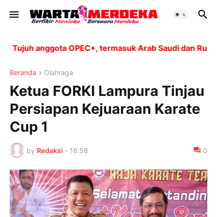
Tujuh anggota OPEC+, termasuk Arab Saudi dan Rusia, ak
Beranda
Olahraga
Ketua FORKI Lampura Tinjau
Persiapan Kejuaraan Karate
Cup 1
by
Redaksi
-
16:58
0