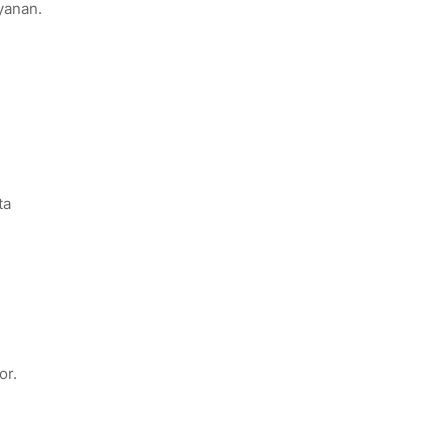
yanan.
ta
or.