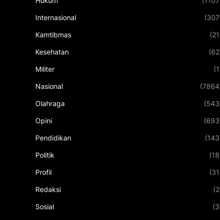
Hukum
(1107
Internasional
(307
Kamtibmas
(21
Kesehatan
(62
Militer
(1
Nasional
(7864
Olahraga
(543
Opini
(693
Pendidikan
(143
Politik
(18
Profil
(31
Redaksi
(2
Sosial
(3