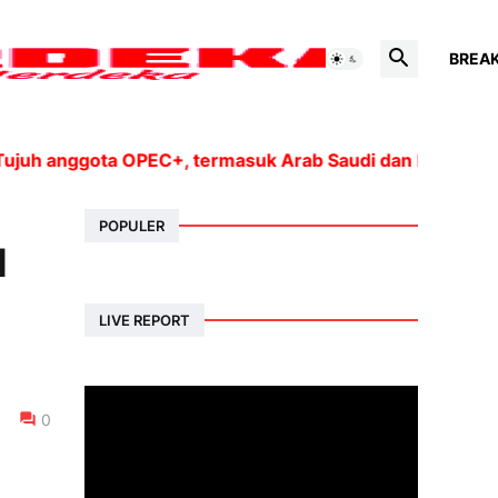
BREA
nggota OPEC+, termasuk Arab Saudi dan Rusia, akan men
POPULER
l
LIVE REPORT
0