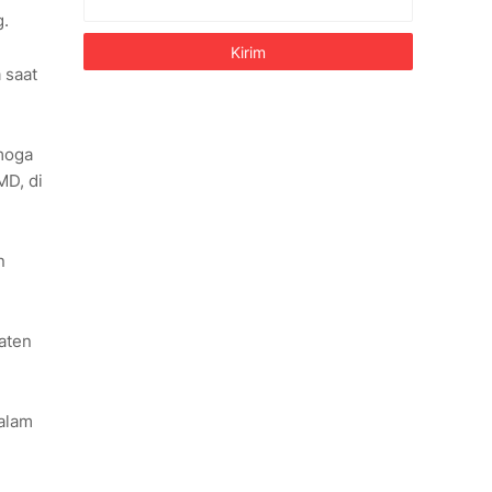
g.
 saat
moga
MD, di
n
aten
dalam