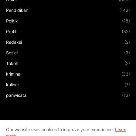
Pendidikan
(143)
Politik
(18)
Profil
(32)
Redaksi
(2)
Sosial
(3)
Tokoh
(2)
kriminal
(33)
kuliner
(7)
pariwisata
(13)
Our website uses cookies to improve your experience.
Learn
more