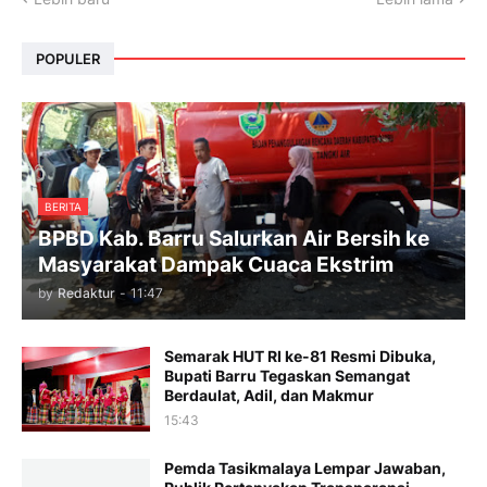
POPULER
BERITA
BPBD Kab. Barru Salurkan Air Bersih ke
Masyarakat Dampak Cuaca Ekstrim
by
Redaktur
-
11:47
Semarak HUT RI ke-81 Resmi Dibuka,
Bupati Barru Tegaskan Semangat
Berdaulat, Adil, dan Makmur
15:43
Pemda Tasikmalaya Lempar Jawaban,