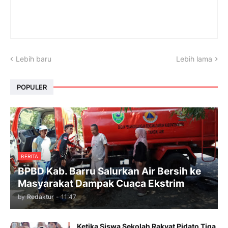
Lebih baru
Lebih lama
POPULER
BERITA
BPBD Kab. Barru Salurkan Air Bersih ke
Masyarakat Dampak Cuaca Ekstrim
by
Redaktur
-
11:47
Ketika Siswa Sekolah Rakyat Pidato Tiga