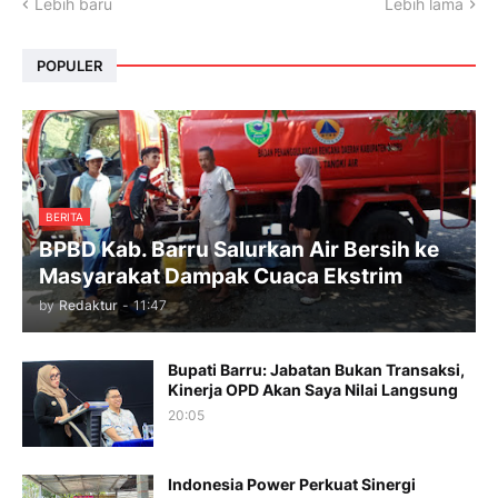
Lebih baru
Lebih lama
POPULER
BERITA
BPBD Kab. Barru Salurkan Air Bersih ke
Masyarakat Dampak Cuaca Ekstrim
by
Redaktur
-
11:47
Bupati Barru: Jabatan Bukan Transaksi,
Kinerja OPD Akan Saya Nilai Langsung
20:05
Indonesia Power Perkuat Sinergi