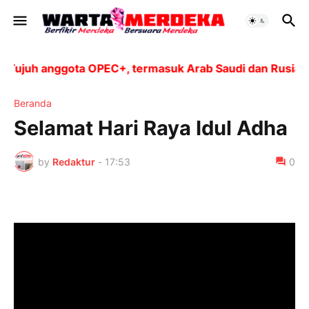
ujuh anggota OPEC+, termasuk Arab Saudi dan Rusia, ak
Beranda
Selamat Hari Raya Idul Adha
by
Redaktur
-
17:53
0