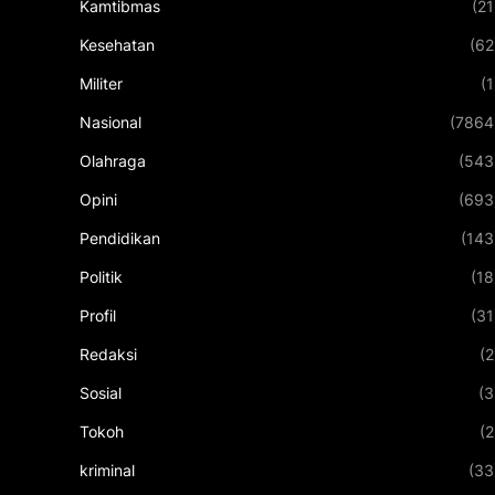
Kamtibmas
(21
Kesehatan
(62
Militer
(1
Nasional
(7864
Olahraga
(543
Opini
(693
Pendidikan
(143
Politik
(18
Profil
(31
Redaksi
(2
Sosial
(3
Tokoh
(2
kriminal
(33