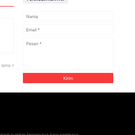
 lama
menjadi sumber terpercaya bagi pembaca.