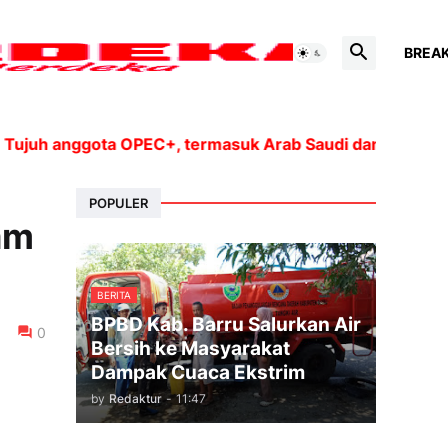
BREA
h anggota OPEC+, termasuk Arab Saudi dan Rusia, akan 
POPULER
am
BERITA
BPBD Kab. Barru Salurkan Air
0
Bersih ke Masyarakat
Dampak Cuaca Ekstrim
by
Redaktur
-
11:47