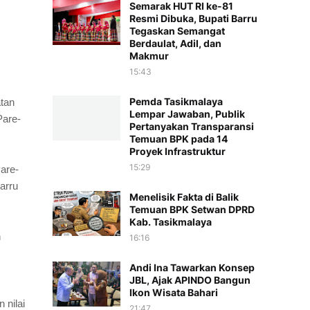
Semarak HUT RI ke-81
Resmi Dibuka, Bupati Barru
Tegaskan Semangat
Berdaulat, Adil, dan
Makmur
15:43
Pemda Tasikmalaya
tan
Lempar Jawaban, Publik
Pare-
Pertanyakan Transparansi
Temuan BPK pada 14
Proyek Infrastruktur
15:29
Pare-
arru
Menelisik Fakta di Balik
Temuan BPK Setwan DPRD
Kab. Tasikmalaya
h
16:16
Andi Ina Tawarkan Konsep
JBL, Ajak APINDO Bangun
Ikon Wisata Bahari
 nilai
21:47