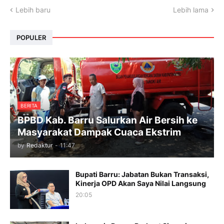
Lebih baru
Lebih lama
POPULER
BERITA
BPBD Kab. Barru Salurkan Air Bersih ke
Masyarakat Dampak Cuaca Ekstrim
by
Redaktur
-
11:47
Bupati Barru: Jabatan Bukan Transaksi,
Kinerja OPD Akan Saya Nilai Langsung
20:05