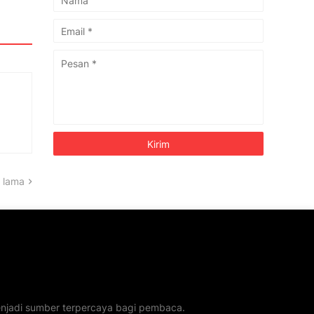
 lama
menjadi sumber terpercaya bagi pembaca.