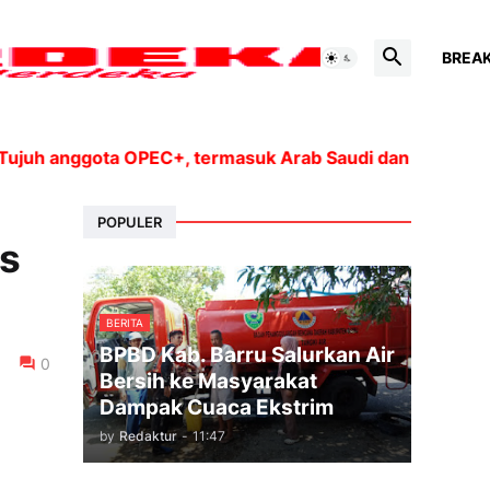
BREA
 anggota OPEC+, termasuk Arab Saudi dan Rusia, akan me
POPULER
es
BERITA
BPBD Kab. Barru Salurkan Air
0
Bersih ke Masyarakat
Dampak Cuaca Ekstrim
by
Redaktur
-
11:47