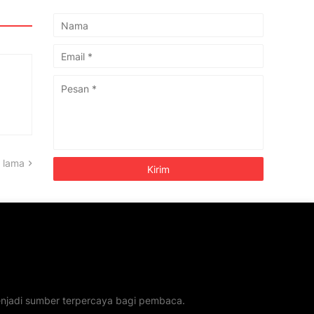
 lama
menjadi sumber terpercaya bagi pembaca.