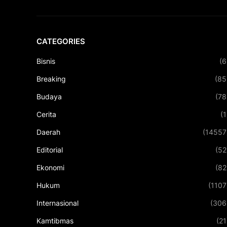
CATEGORIES
Bisnis
(6
Breaking
(85
Budaya
(78
Cerita
(1
Daerah
(14557
Editorial
(52
Ekonomi
(82
Hukum
(1107
Internasional
(306
Kamtibmas
(21