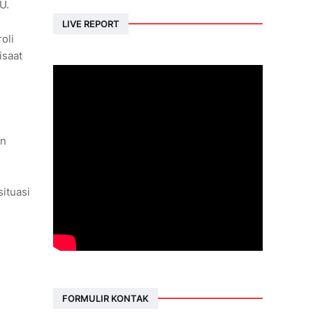
U.
LIVE REPORT
oli
isaat
an
ituasi
FORMULIR KONTAK