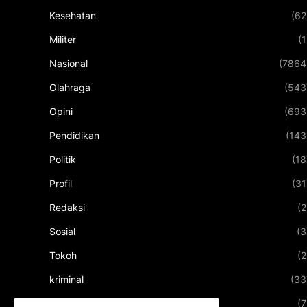
Kesehatan
(62
Militer
(1
Nasional
(7864
Olahraga
(543
Opini
(693
Pendidikan
(143
Politik
(18
Profil
(31
Redaksi
(2
Sosial
(3
Tokoh
(2
kriminal
(33
kuliner
(7