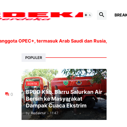
BREA
ta OPEC+, termasuk Arab Saudi dan Rusia, akan meningka
POPULER
BERITA
BPBD Kab. Barru Salurkan Air
0
Bersih ke Masyarakat
Dampak Cuaca Ekstrim
by
Redaktur
-
11:47