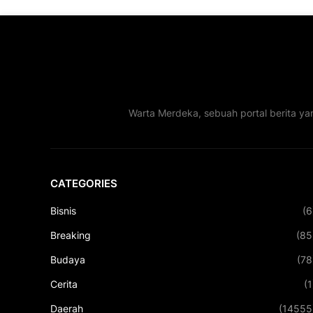
Warta Merdeka, sebuah portal berita ya
CATEGORIES
Bisnis
(6
Breaking
(85
Budaya
(78
Cerita
(1
Daerah
(14555