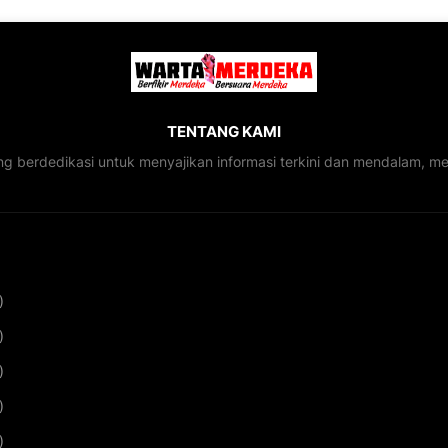
TENTANG KAMI
ng berdedikasi untuk menyajikan informasi terkini dan mendalam, 
)
)
)
)
)