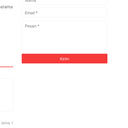
selama
 lama