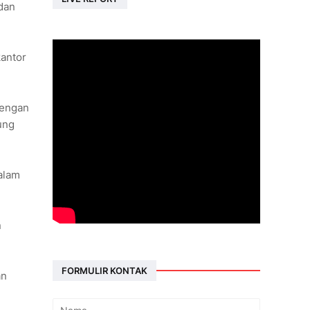
dan
kantor
dengan
ung
alam
n
FORMULIR KONTAK
an