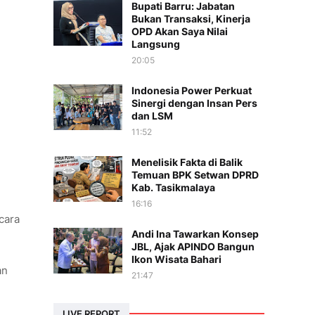
Bupati Barru: Jabatan
Bukan Transaksi, Kinerja
OPD Akan Saya Nilai
Langsung
20:05
Indonesia Power Perkuat
Sinergi dengan Insan Pers
dan LSM
11:52
Menelisik Fakta di Balik
Temuan BPK Setwan DPRD
Kab. Tasikmalaya
16:16
cara
Andi Ina Tawarkan Konsep
JBL, Ajak APINDO Bangun
Ikon Wisata Bahari
an
21:47
LIVE REPORT