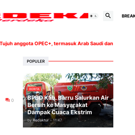
BREA
 anggota OPEC+, termasuk Arab Saudi dan Rusia, akan m
POPULER
BERITA
BPBD Kab. Barru Salurkan Air
0
Bersih ke Masyarakat
Dampak Cuaca Ekstrim
by
Redaktur
-
11:47