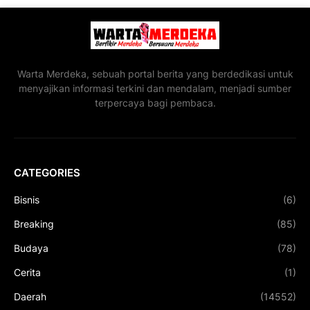
Warta Merdeka, sebuah portal berita yang berdedikasi untuk
menyajikan informasi terkini dan mendalam, menjadi sumber
terpercaya bagi pembaca.
CATEGORIES
Bisnis
(6)
Breaking
(85)
Budaya
(78)
Cerita
(1)
Daerah
(14552)