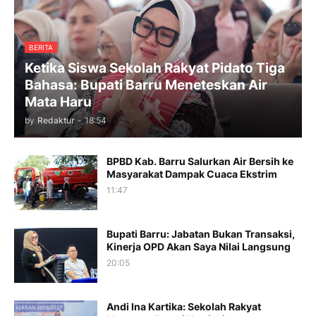
BERITA
Ketika Siswa Sekolah Rakyat Pidato Tiga
Bahasa: Bupati Barru Meneteskan Air
Mata Haru
by
Redaktur
-
18:54
BPBD Kab. Barru Salurkan Air Bersih ke
Masyarakat Dampak Cuaca Ekstrim
11:47
Bupati Barru: Jabatan Bukan Transaksi,
Kinerja OPD Akan Saya Nilai Langsung
20:05
Andi Ina Kartika: Sekolah Rakyat