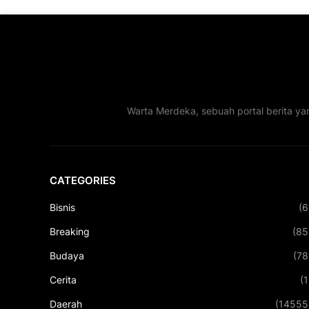
Warta Merdeka, sebuah portal berita ya
CATEGORIES
Bisnis
(6
Breaking
(85
Budaya
(78
Cerita
(1
Daerah
(14555