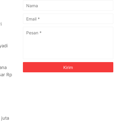
i
yadi
ana
sar Rp
 juta