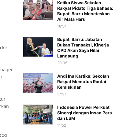
Ketika Siswa Sekolah
Rakyat Pidato Tiga Bahasa:
Bupati Barru Meneteskan
Air Mata Haru
18:54
Bupati Barru: Jabatan
Bukan Transaksi, Kinerja
a ke
OPD Akan Saya Nilai
Langsung
20:05
anager
Andi Ina Kartika: Sekolah
)
Rakyat Memutus Rantai
Kemiskinan
17:27
tur
rkan
Indonesia Power Perkuat
Sinergi dengan Insan Pers
dan LSM
11:52
 CSI