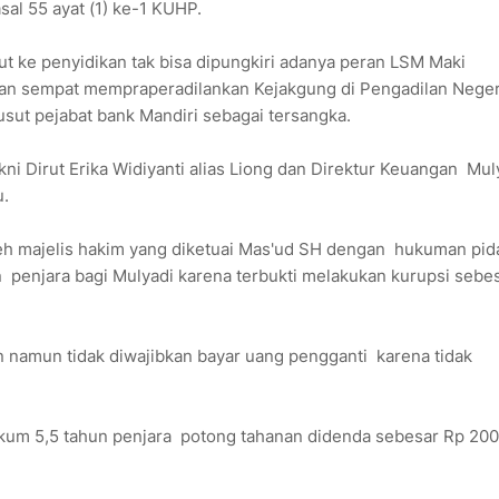
al 55 ayat (1) ke-1 KUHP.
ut ke penyidikan tak bisa dipungkiri adanya peran LSM Maki
ahkan sempat mempraperadilankan Kejakgung di Pengadilan Neger
sut pejabat bank Mandiri sebagai tersangka.
kni Dirut Erika Widiyanti alias Liong dan Direktur Keuangan Mul
u.
eh majelis hakim yang diketuai Mas'ud SH dengan hukuman pid
n penjara bagi Mulyadi karena terbukti melakukan kurupsi sebe
n namun tidak diwajibkan bayar uang pengganti karena tidak
ukum 5,5 tahun penjara potong tahanan didenda sebesar Rp 200