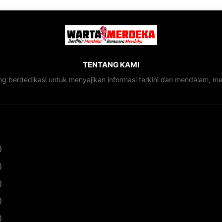
TENTANG KAMI
ng berdedikasi untuk menyajikan informasi terkini dan mendalam, 
)
)
)
)
)