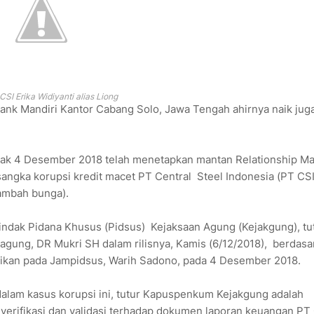
CSI Erika Widiyanti alias Liong
nk Mandiri Kantor Cabang Solo, Jawa Tengah ahirnya naik jug
jak 4 Desember 2018 telah menetapkan mantan Relationship M
rsangka korupsi kredit macet PT Central Steel Indonesia (PT CSI
tambah bunga).
Tindak Pidana Khusus (Pidsus) Kejaksaan Agung (Kejakgung), tu
ung, DR Mukri SH dalam rilisnya, Kamis (6/12/2018), berdasa
idikan pada Jampidsus, Warih Sadono, pada 4 Desember 2018.
alam kasus korupsi ini, tutur Kapuspenkum Kejakgung adalah
verifikasi dan validasi terhadap dokumen laporan keuangan PT