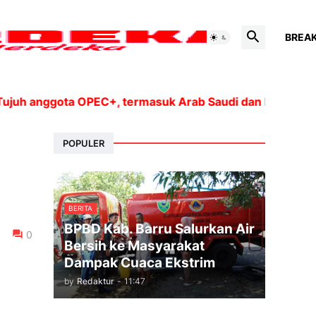
BREA
nggota OPEC+, termasuk Arab Saudi dan Rusia, akan men
POPULER
BERITA
BPBD Kab. Barru Salurkan Air
0
Bersih ke Masyarakat
Dampak Cuaca Ekstrim
by
Redaktur
-
11:47