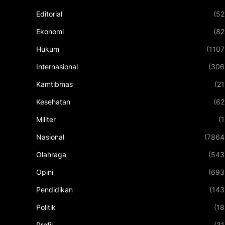
Editorial
(52
Ekonomi
(82
Hukum
(1107
Internasional
(306
Kamtibmas
(21
Kesehatan
(62
Militer
(1
Nasional
(7864
Olahraga
(543
Opini
(693
Pendidikan
(143
Politik
(18
Profil
(31