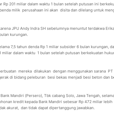
 Rp 201 miliar dalam waktu 1 bulan setelah putusan ini berkek
a benda milik perusahaan ini akan disita dan dilelang untuk men
, karena JPU Andy Indra SH sebelumnya menuntut terdakwa Erik
 bulan kurungan.
ma 7,5 tahun denda Rp 1 miliar subsider 6 bulan kurungan, d
 miliar dalam waktu 1 bulan setelah putusan berkekuatan huk
, perbuatan mereka dilakukan dengan menggunakan sarana PT
gerak di bidang peleburan besi bekas menjadi besi beton dan b
i Bank Mandiri (Persero), Tbk cabang Solo, Jawa Tengah, selam
honan kredit kepada Bank Mandiri sebesar Rp 472 miliar lebih
dak akurat, dan tidak dapat dipertanggung jawabkan.