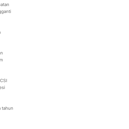
uatan
gganti
a
an
um
 CSI
esi
a tahun