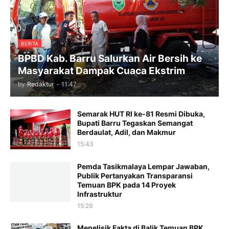
BERITA
BPBD Kab. Barru Salurkan Air Bersih ke
Masyarakat Dampak Cuaca Ekstrim
by
Redaktur
-
11:47
Semarak HUT RI ke-81 Resmi Dibuka,
Bupati Barru Tegaskan Semangat
Berdaulat, Adil, dan Makmur
15:43
Pemda Tasikmalaya Lempar Jawaban,
Publik Pertanyakan Transparansi
Temuan BPK pada 14 Proyek
Infrastruktur
15:29
Menelisik Fakta di Balik Temuan BPK