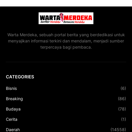
Warta Merdeka, sebuah portal berita yang berdedikasi untuk
menyajikan informasi terkini dan mendalam, menjadi sumber
terpercaya bagi pembaca.
CATEGORIES
Bisnis
(6)
Breaking
(86)
Budaya
(78)
Cerita
(1)
Daerah
(14558)