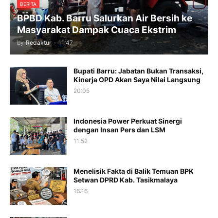
BERITA
BPBD Kab. Barru Salurkan Air Bersih ke
Masyarakat Dampak Cuaca Ekstrim
by
Redaktur
-
11:47
Bupati Barru: Jabatan Bukan Transaksi,
Kinerja OPD Akan Saya Nilai Langsung
20:05
Indonesia Power Perkuat Sinergi
dengan Insan Pers dan LSM
11:52
Menelisik Fakta di Balik Temuan BPK
Setwan DPRD Kab. Tasikmalaya
16:16