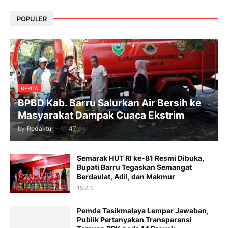
POPULER
BERITA
BPBD Kab. Barru Salurkan Air Bersih ke
Masyarakat Dampak Cuaca Ekstrim
by
Redaktur
-
11:47
Semarak HUT RI ke-81 Resmi Dibuka,
Bupati Barru Tegaskan Semangat
Berdaulat, Adil, dan Makmur
15:43
Pemda Tasikmalaya Lempar Jawaban,
Publik Pertanyakan Transparansi