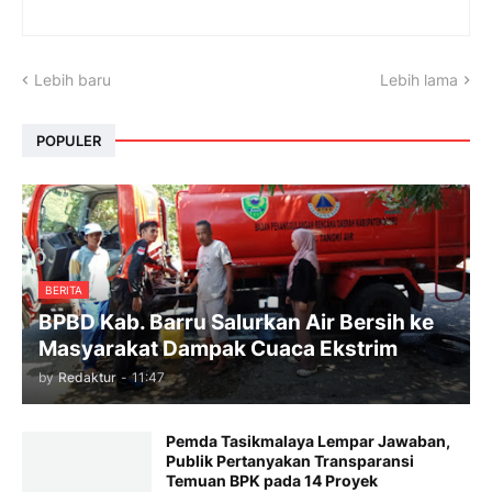
Lebih baru
Lebih lama
POPULER
BERITA
BPBD Kab. Barru Salurkan Air Bersih ke
Masyarakat Dampak Cuaca Ekstrim
by
Redaktur
-
11:47
Pemda Tasikmalaya Lempar Jawaban,
Publik Pertanyakan Transparansi
Temuan BPK pada 14 Proyek