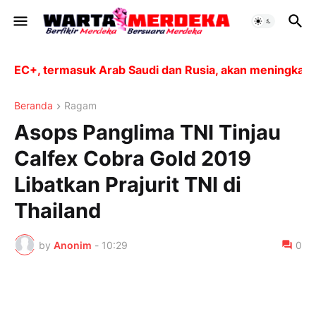
C+, termasuk Arab Saudi dan Rusia, akan meningkatkan p
Beranda
Ragam
Asops Panglima TNI Tinjau
Calfex Cobra Gold 2019
Libatkan Prajurit TNI di
Thailand
by
Anonim
-
10:29
0