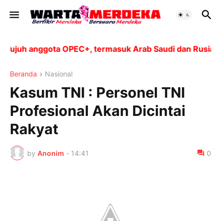
juh anggota OPEC+, termasuk Arab Saudi dan Rusia, aka
Beranda
Nasional
Kasum TNI : Personel TNI
Profesional Akan Dicintai
Rakyat
by
Anonim
-
14:41
0