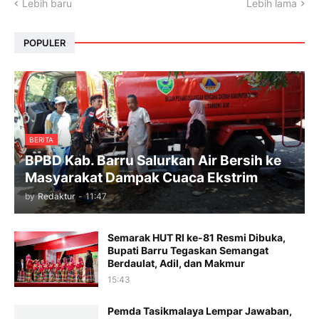
Lebih baru
Lebih lama
POPULER
BERITA
BPBD Kab. Barru Salurkan Air Bersih ke
Masyarakat Dampak Cuaca Ekstrim
by
Redaktur
-
11:47
Semarak HUT RI ke-81 Resmi Dibuka,
Bupati Barru Tegaskan Semangat
Berdaulat, Adil, dan Makmur
15:43
Pemda Tasikmalaya Lempar Jawaban,