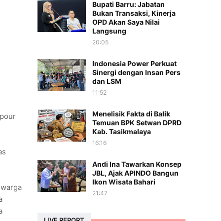
Bupati Barru: Jabatan
Bukan Transaksi, Kinerja
OPD Akan Saya Nilai
Langsung
20:05
Indonesia Power Perkuat
Sinergi dengan Insan Pers
dan LSM
11:52
Menelisik Fakta di Balik
 pour
Temuan BPK Setwan DPRD
Kab. Tasikmalaya
16:16
as
Andi Ina Tawarkan Konsep
JBL, Ajak APINDO Bangun
Ikon Wisata Bahari
 warga
21:47
a
a
LIVE REPORT