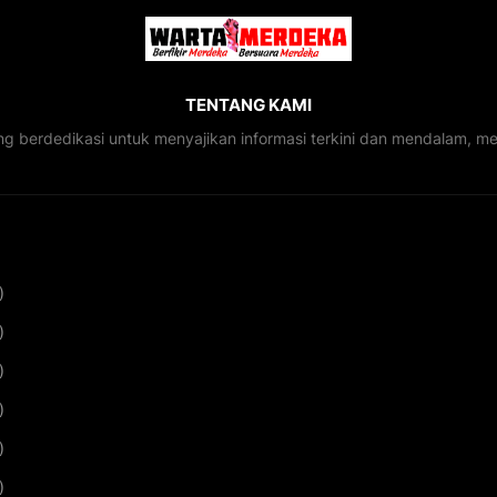
TENTANG KAMI
ng berdedikasi untuk menyajikan informasi terkini dan mendalam, 
)
)
)
)
)
)