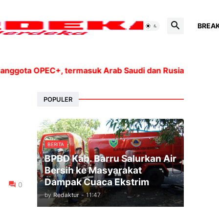
BREA
ta OPEC+, termasuk Arab Saudi dan Rusia, akan meningk
POPULER
BERITA
BPBD Kab. Barru Salurkan Air
Bersih ke Masyarakat
Dampak Cuaca Ekstrim
0
by
Redaktur
-
11:47