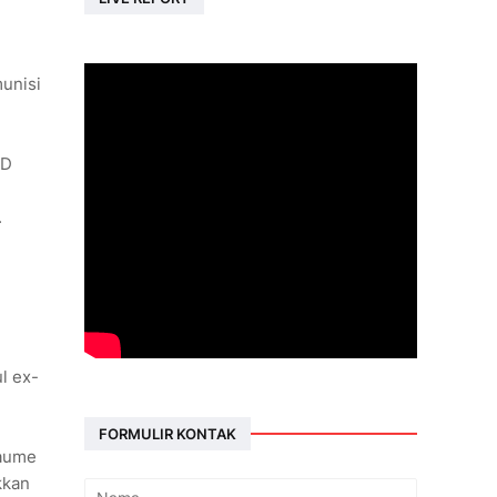
unisi
CD
.
l ex-
FORMULIR KONTAK
faume
kkan