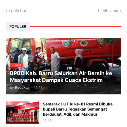
Lebih baru
Lebih lama
POPULER
BERITA
BPBD Kab. Barru Salurkan Air Bersih ke
Masyarakat Dampak Cuaca Ekstrim
by
Redaktur
-
11:47
Semarak HUT RI ke-81 Resmi Dibuka,
Bupati Barru Tegaskan Semangat
Berdaulat, Adil, dan Makmur
15:43