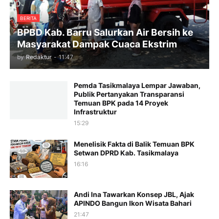
BERITA
BPBD Kab. Barru Salurkan Air Bersih ke
Masyarakat Dampak Cuaca Ekstrim
by
Redaktur
-
11:47
Pemda Tasikmalaya Lempar Jawaban,
Publik Pertanyakan Transparansi
Temuan BPK pada 14 Proyek
Infrastruktur
15:29
Menelisik Fakta di Balik Temuan BPK
Setwan DPRD Kab. Tasikmalaya
16:16
Andi Ina Tawarkan Konsep JBL, Ajak
APINDO Bangun Ikon Wisata Bahari
21:47