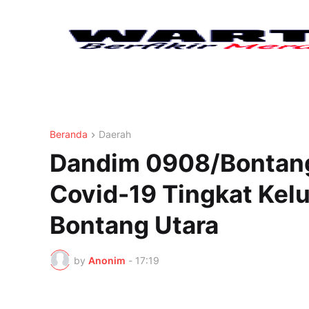
Beranda
Daerah
Dandim 0908/Bontang
Covid-19 Tingkat Kel
Bontang Utara
by
Anonim
-
17:19