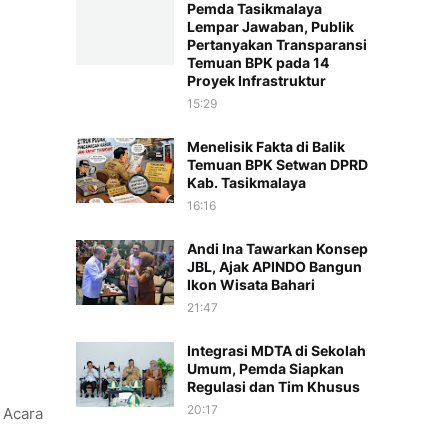
Pemda Tasikmalaya
Lempar Jawaban, Publik
Pertanyakan Transparansi
Temuan BPK pada 14
Proyek Infrastruktur
15:29
Menelisik Fakta di Balik
Temuan BPK Setwan DPRD
Kab. Tasikmalaya
16:16
Andi Ina Tawarkan Konsep
JBL, Ajak APINDO Bangun
Ikon Wisata Bahari
21:47
Integrasi MDTA di Sekolah
Umum, Pemda Siapkan
Regulasi dan Tim Khusus
20:17
 Acara