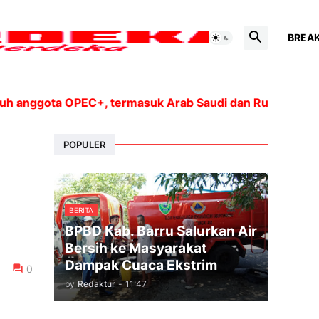
BREA
ggota OPEC+, termasuk Arab Saudi dan Rusia, akan meni
POPULER
BERITA
BPBD Kab. Barru Salurkan Air
Bersih ke Masyarakat
Dampak Cuaca Ekstrim
0
by
Redaktur
-
11:47