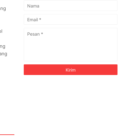
ang
ol
ang
tang