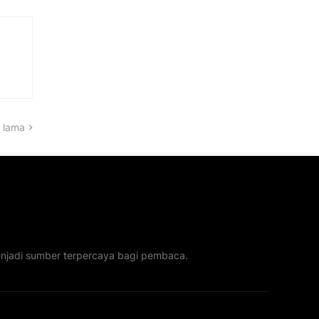
 lama
menjadi sumber terpercaya bagi pembaca.