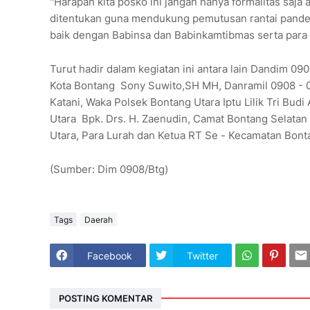
"Harapan kita posko ini jangan hanya formalitas saja
ditentukan guna mendukung pemutusan rantai pandem
baik dengan Babinsa dan Babinkamtibmas serta para 
Turut hadir dalam kegiatan ini antara lain Dandim 09
Kota Bontang Sony Suwito,SH MH, Danramil 0908 - 01/
Katani, Waka Polsek Bontang Utara Iptu Lilik Tri Bu
Utara Bpk. Drs. H. Zaenudin, Camat Bontang Selatan
Utara, Para Lurah dan Ketua RT Se - Kecamatan Bont
(Sumber: Dim 0908/Btg)
Tags
Daerah
Facebook
Twitter
POSTING KOMENTAR