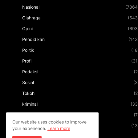
Nasional
(7864
Olahraga
(543
Opini
(693
Pendidikan
(143
Politik
(18
Profil
(31
Redaksi
(2
Sosial
(3
Tokoh
(2
kriminal
(33
kuliner
(7
Our website uses cookies to improve
pariwisata
(13
your experience.
Learn more