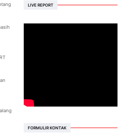
ntang
LIVE REPORT
masih
 RT
han
galang
FORMULIR KONTAK