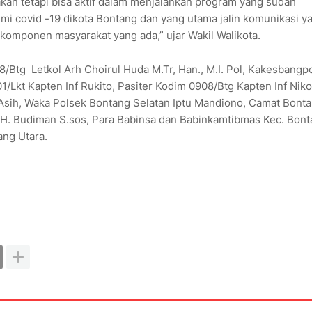
 akan tetapi bisa aktif dalam menjalankan program yang sudah
i covid -19 dikota Bontang dan yang utama jalin komunikasi y
komponen masyarakat yang ada,” ujar Wakil Walikota.
08/Btg Letkol Arh Choirul Huda M.Tr, Han., M.I. Pol, Kakesbangp
Lkt Kapten Inf Rukito, Pasiter Kodim 0908/Btg Kapten Inf Niko
di Asih, Waka Polsek Bontang Selatan Iptu Mandiono, Camat Bont
 H. Budiman S.sos, Para Babinsa dan Babinkamtibmas Kec. Bon
ang Utara.