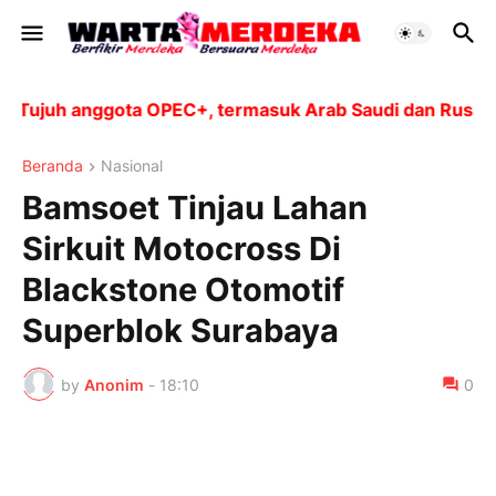
ujuh anggota OPEC+, termasuk Arab Saudi dan Rusia, ak
Beranda
Nasional
Bamsoet Tinjau Lahan
Sirkuit Motocross Di
Blackstone Otomotif
Superblok Surabaya
by
Anonim
-
18:10
0