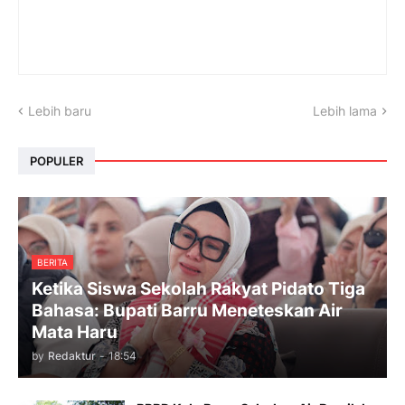
Lebih baru
Lebih lama
POPULER
BERITA
Ketika Siswa Sekolah Rakyat Pidato Tiga
Bahasa: Bupati Barru Meneteskan Air
Mata Haru
by
Redaktur
-
18:54