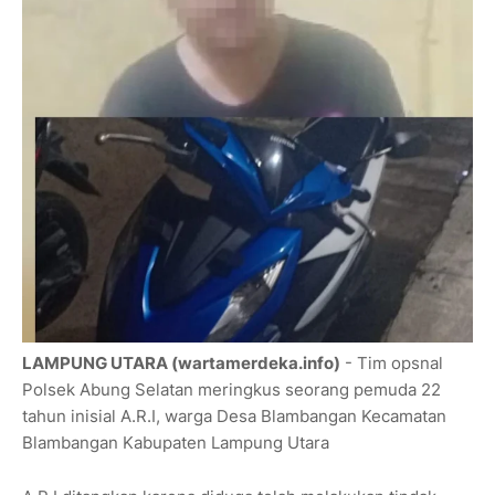
LAMPUNG UTARA (wartamerdeka.info)
- Tim opsnal
Polsek Abung Selatan meringkus seorang pemuda 22
tahun inisial A.R.I, warga Desa Blambangan Kecamatan
Blambangan Kabupaten Lampung Utara