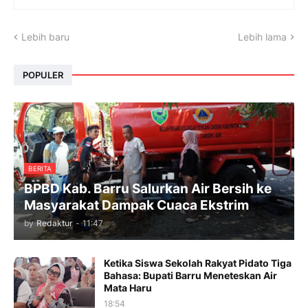
Lebih baru
Lebih lama
POPULER
BERITA
BPBD Kab. Barru Salurkan Air Bersih ke
Masyarakat Dampak Cuaca Ekstrim
by
Redaktur
-
11:47
Ketika Siswa Sekolah Rakyat Pidato Tiga
Bahasa: Bupati Barru Meneteskan Air
Mata Haru
18:54