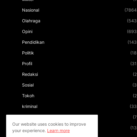
Nasional
(7864
Olahraga
(543
Opini
(693
Pendidikan
(143
Politik
(18
Profil
(31
Redaksi
(2
Sosial
(3
Tokoh
(2
kriminal
(33
kuliner
(7
Our website uses cookies to improve
pariwisata
(13
your experience.
Learn more