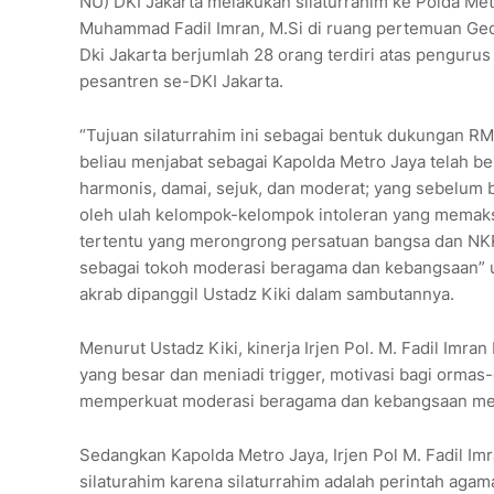
NU) DKI Jakarta melakukan silaturrahim ke Polda Metr
Muhammad Fadil Imran, M.Si di ruang pertemuan Ged
Dki Jakarta berjumlah 28 orang terdiri atas pengur
pesantren se-DKI Jakarta.
“Tujuan silaturrahim ini sebagai bentuk dukungan 
beliau menjabat sebagai Kapolda Metro Jaya telah b
harmonis, damai, sejuk, dan moderat; yang sebelum b
oleh ulah kelompok-kelompok intoleran yang memak
tertentu yang merongrong persatuan bangsa dan NK
sebagai tokoh moderasi beragama dan kebangsaan” u
akrab dipanggil Ustadz Kiki dalam sambutannya.
Menurut Ustadz Kiki, kinerja Irjen Pol. M. Fadil Imr
yang besar dan meniadi trigger, motivasi bagi ormas-
memperkuat moderasi beragama dan kebangsaan melal
Sedangkan Kapolda Metro Jaya, Irjen Pol M. Fadil I
silaturahim karena silaturrahim adalah perintah aga