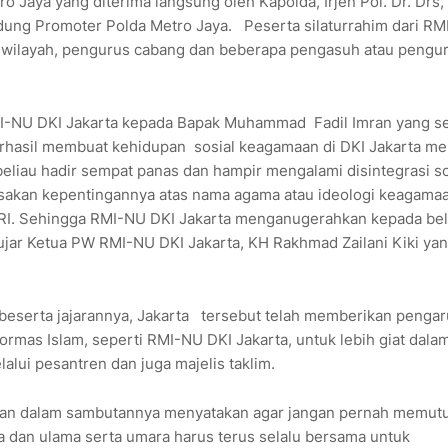
o Jaya yang diterima langsung oleh Kapolda, Irjen Pol. Dr. Drs,
ung Promoter Polda Metro Jaya. Peserta silaturrahim dari R
us wilayah, pengurus cabang dan beberapa pengasuh atau pengu
RMI-NU DKI Jakarta kepada Bapak Muhammad Fadil Imran yang s
erhasil membuat kehidupan sosial keagamaan di DKI Jakarta me
eliau hadir sempat panas dan hampir mengalami disintegrasi so
sakan kepentingannya atas nama agama atau ideologi keagama
RI. Sehingga RMI-NU DKI Jakarta menganugerahkan kepada bel
jar Ketua PW RMI-NU DKI Jakarta, KH Rakhmad Zailani Kiki ya
an beserta jajarannya, Jakarta tersebut telah memberikan penga
ormas Islam, seperti RMI-NU DKI Jakarta, untuk lebih giat dala
ui pesantren dan juga majelis taklim.
mran dalam sambutannya menyatakan agar jangan pernah memutus
ma dan ulama serta umara harus terus selalu bersama untuk