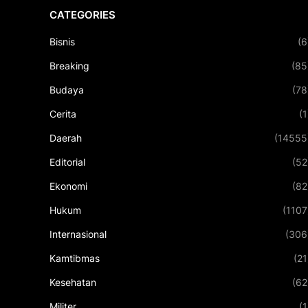
CATEGORIES
Bisnis
(6
Breaking
(85
Budaya
(78
Cerita
(1
Daerah
(14555
Editorial
(52
Ekonomi
(82
Hukum
(1107
Internasional
(306
Kamtibmas
(21
Kesehatan
(62
Militer
(1