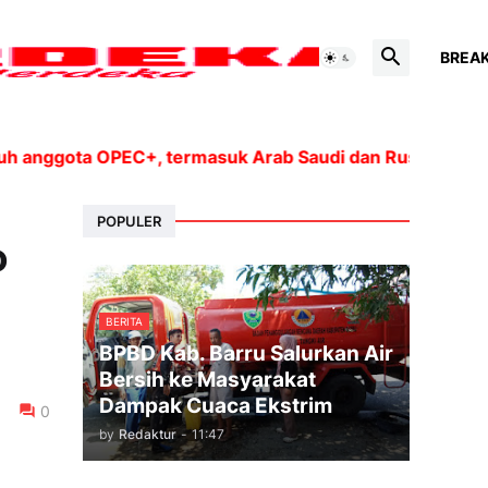
BREA
gota OPEC+, termasuk Arab Saudi dan Rusia, akan menin
POPULER
o
BERITA
BPBD Kab. Barru Salurkan Air
Bersih ke Masyarakat
Dampak Cuaca Ekstrim
0
by
Redaktur
-
11:47