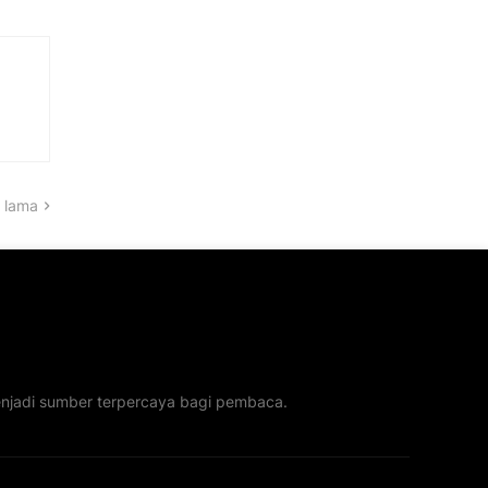
 lama
menjadi sumber terpercaya bagi pembaca.