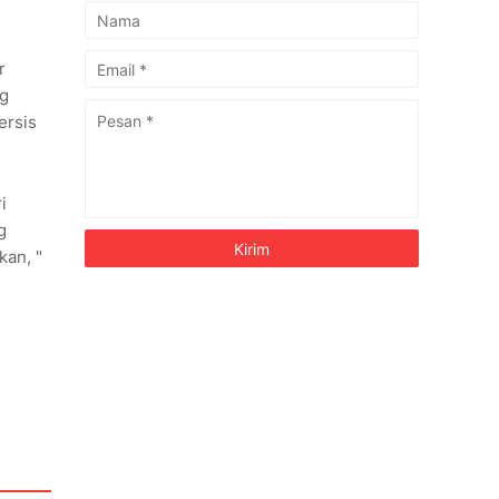
r
ng
ersis
i
g
kan, "