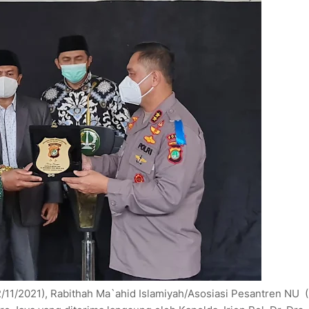
2/11/2021), Rabithah Ma`ahid Islamiyah/Asosiasi Pesantren NU 