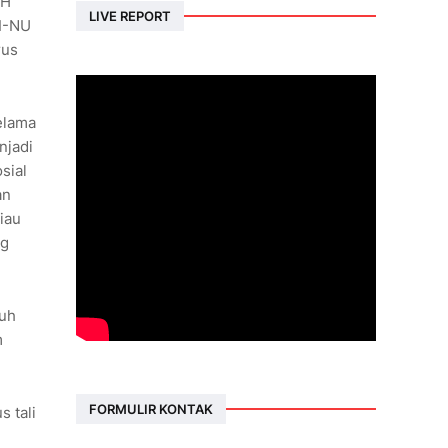
 H
LIVE REPORT
MI-NU
rus
elama
njadi
sial
an
iau
ng
ruh
m
FORMULIR KONTAK
 tali