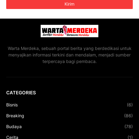
Warta Merdeka, sebuah portal berita yang berdedikasi untuk
menyajikan informasi terkini dan mendalam, menjadi sumber
terpercaya bagi pembaca.
CATEGORIES
Bisnis
(6)
Breaking
(86)
Budaya
(78)
Cerita
(1)