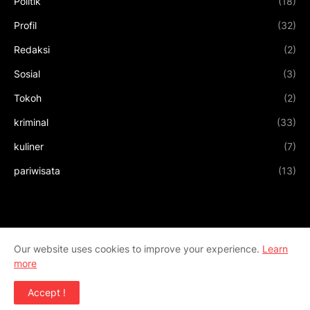
Politik
(18)
Profil
(32)
Redaksi
(2)
Sosial
(3)
Tokoh
(2)
kriminal
(33)
kuliner
(7)
pariwisata
(13)
Our website uses cookies to improve your experience.
Learn
more
Accept !
Design by
Templateify