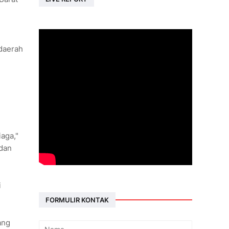
 daerah
iaga,"
 dan
i
FORMULIR KONTAK
ang