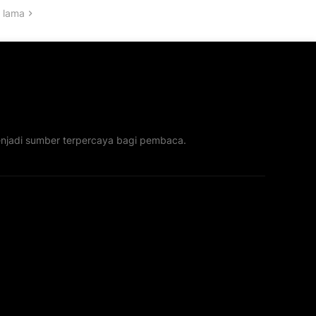
 lama
menjadi sumber terpercaya bagi pembaca.