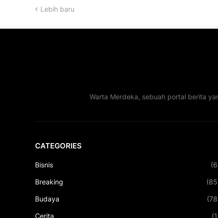
Lebih baru
Warta Merdeka, sebuah portal berita ya
CATEGORIES
Bisnis
(6
Breaking
(85
Budaya
(78
Cerita
(1