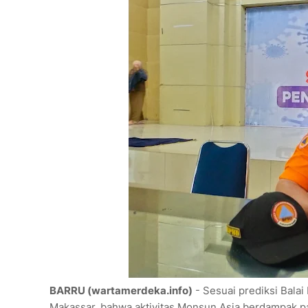
BARRU (wartamerdeka.info)
- Sesuai prediksi Balai
Makassar, bahwa aktivitas Monsun Asia berdampak pad