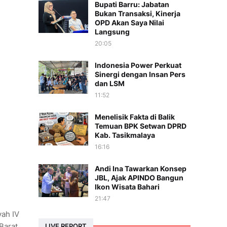
Bupati Barru: Jabatan
Bukan Transaksi, Kinerja
OPD Akan Saya Nilai
Langsung
20:05
Indonesia Power Perkuat
Sinergi dengan Insan Pers
dan LSM
11:52
Menelisik Fakta di Balik
Temuan BPK Setwan DPRD
Kab. Tasikmalaya
16:16
Andi Ina Tawarkan Konsep
JBL, Ajak APINDO Bangun
Ikon Wisata Bahari
21:47
yah IV
Barat
LIVE REPORT