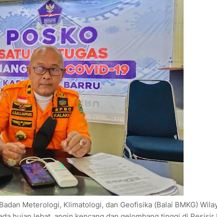
 Badan Meterologi, Klimatologi, dan Geofisika (Balai BMKG) Wila
a hujan lebat, angin kencang dan gelombang tinggi di Pesisir 