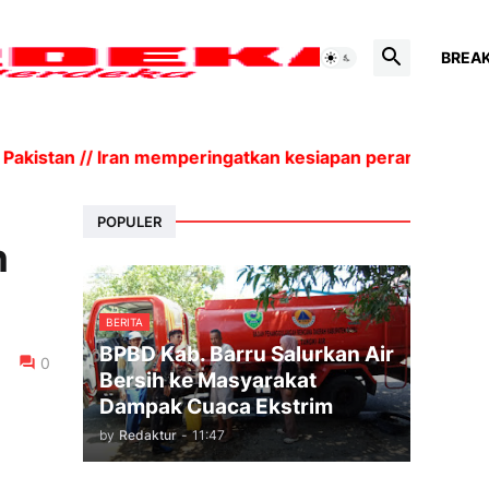
BREA
istan // Iran memperingatkan kesiapan perang dan biaya
POPULER
n
BERITA
BPBD Kab. Barru Salurkan Air
0
Bersih ke Masyarakat
Dampak Cuaca Ekstrim
by
Redaktur
-
11:47