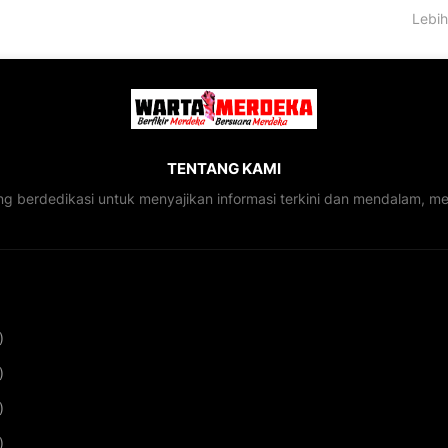
Lebih
TENTANG KAMI
ng berdedikasi untuk menyajikan informasi terkini dan mendalam, 
)
)
)
)