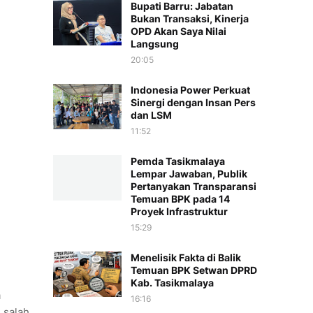
Bupati Barru: Jabatan
Bukan Transaksi, Kinerja
OPD Akan Saya Nilai
Langsung
20:05
Indonesia Power Perkuat
Sinergi dengan Insan Pers
dan LSM
11:52
Pemda Tasikmalaya
Lempar Jawaban, Publik
Pertanyakan Transparansi
Temuan BPK pada 14
Proyek Infrastruktur
15:29
Menelisik Fakta di Balik
Temuan BPK Setwan DPRD
Kab. Tasikmalaya
a
16:16
 salah