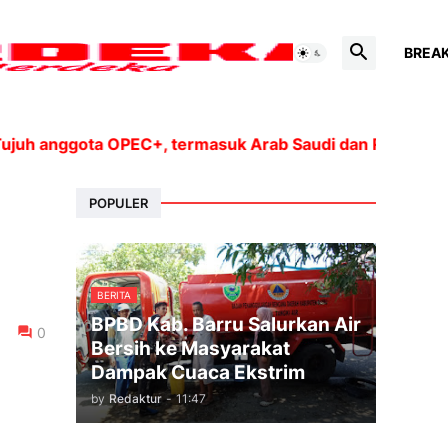
BREA
anggota OPEC+, termasuk Arab Saudi dan Rusia, akan men
POPULER
BERITA
BPBD Kab. Barru Salurkan Air
0
Bersih ke Masyarakat
Dampak Cuaca Ekstrim
by
Redaktur
-
11:47