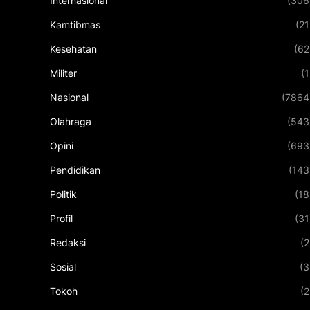
Internasional
(306
Kamtibmas
(21
Kesehatan
(62
Militer
(1
Nasional
(7864
Olahraga
(543
Opini
(693
Pendidikan
(143
Politik
(18
Profil
(31
Redaksi
(2
Sosial
(3
Tokoh
(2