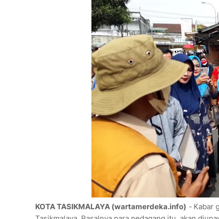
KOTA TASIKMALAYA (wartamerdeka.info)
-
Kabar 
Tasikmalaya. Pasalnya para pedagang itu, akan diup