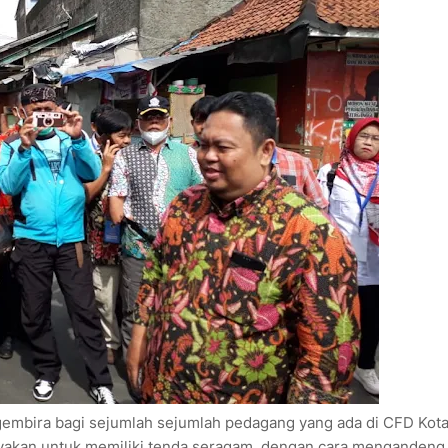
gembira bagi sejumlah sejumlah pedagang yang ada di CFD Kot
ayakan untuk memiliki tenda seragam, dengan cara mengandeng,