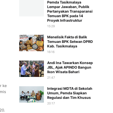
Pemda Tasikmalaya
Lempar Jawaban, Publik
Pertanyakan Transparansi
Temuan BPK pada 14
Proyek Infrastruktur
15:29
Menelisik Fakta di Balik
Temuan BPK Setwan DPRD
Kab. Tasikmalaya
16:16
Andi Ina Tawarkan Konsep
JBL, Ajak APINDO Bangun
Ikon Wisata Bahari
21:47
r ke
Integrasi MDTA di Sekolah
amis
Umum, Pemda Siapkan
Regulasi dan Tim Khusus
20:17
20.