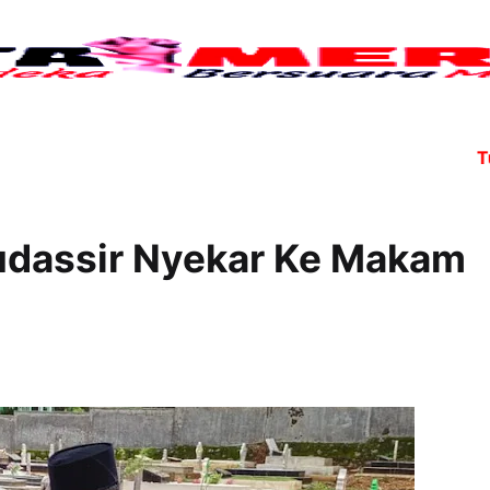
Tujuh
udassir Nyekar Ke Makam