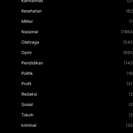
Kamtibmas
(21
Kesehatan
(62
Militer
(1
Nasional
(7864
Olahraga
(543
Opini
(693
Pendidikan
(143
Politik
(18
Profil
(31
Redaksi
(2
Sosial
(3
Tokoh
(2
kriminal
(33