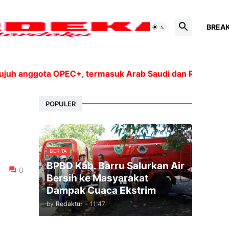
BREA
 anggota OPEC+, termasuk Arab Saudi dan Rusia, akan me
POPULER
BERITA
BPBD Kab. Barru Salurkan Air
0
Bersih ke Masyarakat
Dampak Cuaca Ekstrim
by
Redaktur
-
11:47