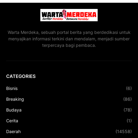
Warta Merdeka, sebuah portal berita yang berdedikasi untuk
menyajikan informasi terkini dan mendalam, menjadi sumber
terpercaya bagi pembaca.
CATEGORIES
Bisnis
(6)
Breaking
(86)
Budaya
(78)
Cerita
(1)
Daerah
(14558)