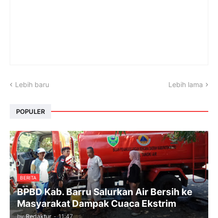
Lebih baru
Lebih lama
POPULER
BERITA
BPBD Kab. Barru Salurkan Air Bersih ke
Masyarakat Dampak Cuaca Ekstrim
by
Redaktur
-
11:47