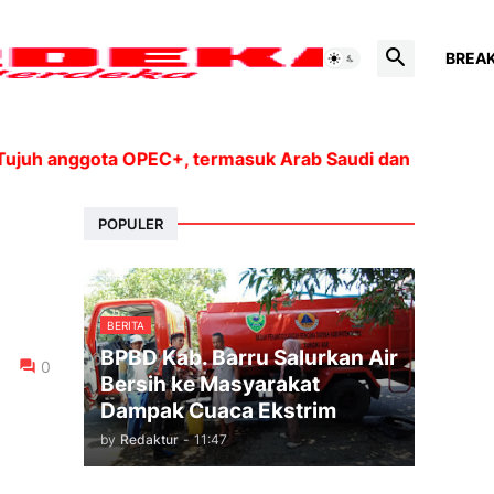
BREA
anggota OPEC+, termasuk Arab Saudi dan Rusia, akan me
POPULER
BERITA
BPBD Kab. Barru Salurkan Air
0
Bersih ke Masyarakat
Dampak Cuaca Ekstrim
by
Redaktur
-
11:47