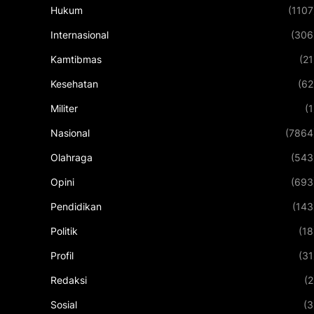
Hukum
(1107
Internasional
(306
Kamtibmas
(21
Kesehatan
(62
Militer
(1
Nasional
(7864
Olahraga
(543
Opini
(693
Pendidikan
(143
Politik
(18
Profil
(31
Redaksi
(2
Sosial
(3