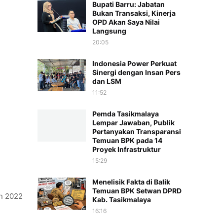
Bupati Barru: Jabatan
Bukan Transaksi, Kinerja
OPD Akan Saya Nilai
Langsung
20:05
Indonesia Power Perkuat
Sinergi dengan Insan Pers
dan LSM
11:52
Pemda Tasikmalaya
Lempar Jawaban, Publik
Pertanyakan Transparansi
Temuan BPK pada 14
Proyek Infrastruktur
15:29
Menelisik Fakta di Balik
Temuan BPK Setwan DPRD
un 2022
Kab. Tasikmalaya
16:16