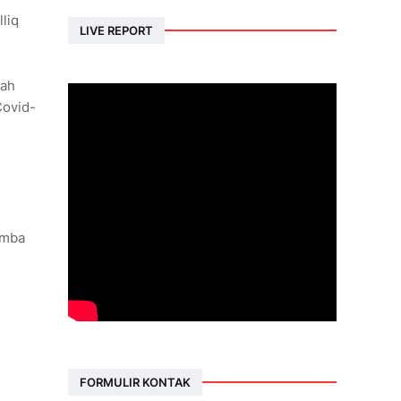
liq
LIVE REPORT
lah
Covid-
omba
FORMULIR KONTAK