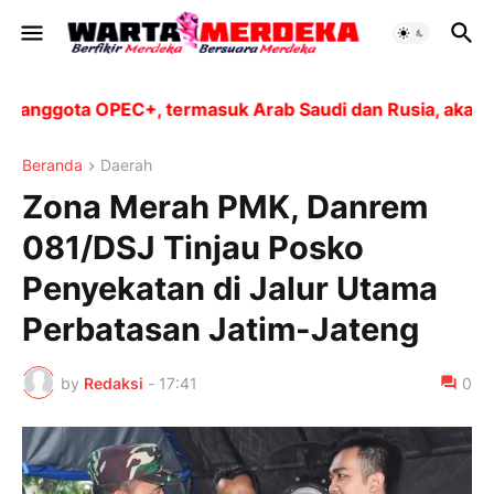
nggota OPEC+, termasuk Arab Saudi dan Rusia, akan men
Beranda
Daerah
Zona Merah PMK, Danrem
081/DSJ Tinjau Posko
Penyekatan di Jalur Utama
Perbatasan Jatim-Jateng
by
Redaksi
-
17:41
0