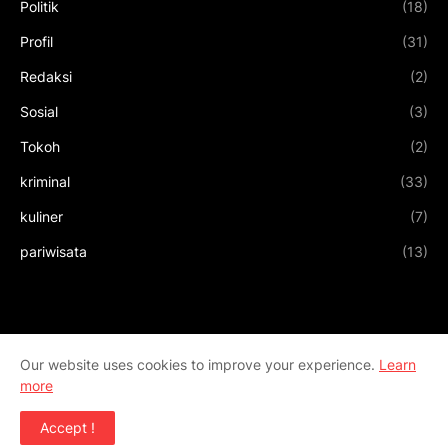
Politik
(18)
Profil
(31)
Redaksi
(2)
Sosial
(3)
Tokoh
(2)
kriminal
(33)
kuliner
(7)
pariwisata
(13)
Our website uses cookies to improve your experience.
Learn
more
Accept !
Design by
Templateify