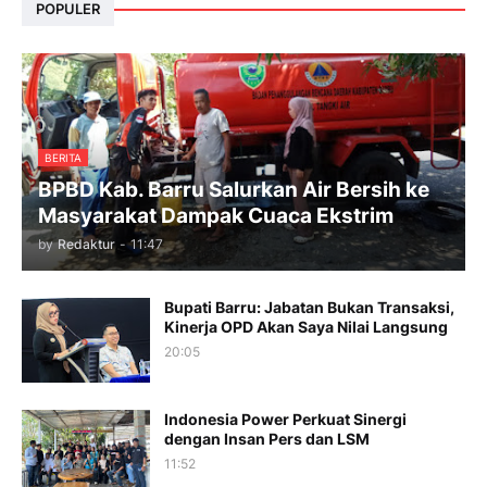
POPULER
BERITA
BPBD Kab. Barru Salurkan Air Bersih ke
Masyarakat Dampak Cuaca Ekstrim
by
Redaktur
-
11:47
Bupati Barru: Jabatan Bukan Transaksi,
Kinerja OPD Akan Saya Nilai Langsung
20:05
Indonesia Power Perkuat Sinergi
dengan Insan Pers dan LSM
11:52