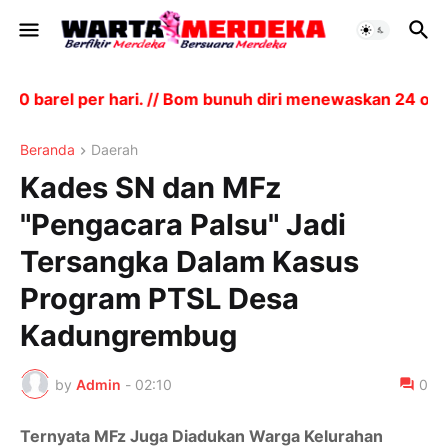
arel per hari. // Bom bunuh diri menewaskan 24 orang 
Beranda
Daerah
Kades SN dan MFz
"Pengacara Palsu" Jadi
Tersangka Dalam Kasus
Program PTSL Desa
Kadungrembug
by
Admin
-
02:10
0
Ternyata MFz Juga Diadukan Warga Kelurahan