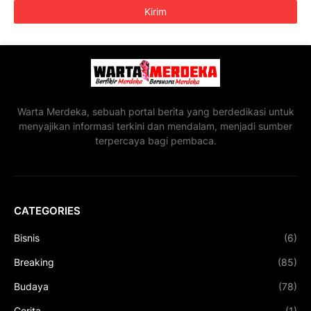
Warta Merdeka, sebuah portal berita yang berdedikasi untuk
menyajikan informasi terkini dan mendalam, menjadi sumber
terpercaya bagi pembaca.
CATEGORIES
Bisnis
(6)
Breaking
(85)
Budaya
(78)
Cerita
(1)